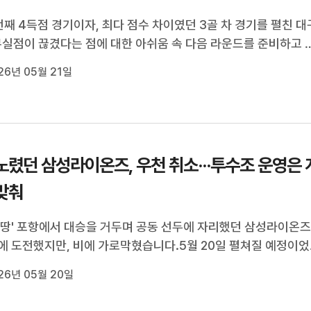
번째 4득점 경기이자, 최다 점수 차이였던 3골 차 경기를 펼친 대
무실점이 끊겼다는 점에 대한 아쉬움 속 다음 라운드를 준비하고 
5월 17일 오후 김해종합운동장에서 펼쳐진 하나은행 K리그2
26년 05월 21일
 김해FC2008과의 12라운드에서 대구는 전반 데커스의 선취 골
팽팽하던 후반 이어진 박기현, ...
노렸던 삼성라이온즈, 우천 취소···투수조 운영은 
맞춰
 땅' 포항에서 대승을 거두며 공동 선두에 자리했던 삼성라이온
에 도전했지만, 비에 가로막혔습니다.5월 20일 펼쳐질 예정이었
26 신한 SOL KBO리그 KT위즈와의 포항 주중 3연전 2번째 경
26년 05월 20일
3시간 정도 앞두고 결국 우천 취소됐습니다.19일 펼쳐진 KT와
 경기는 삼성의 대승으로 끝...