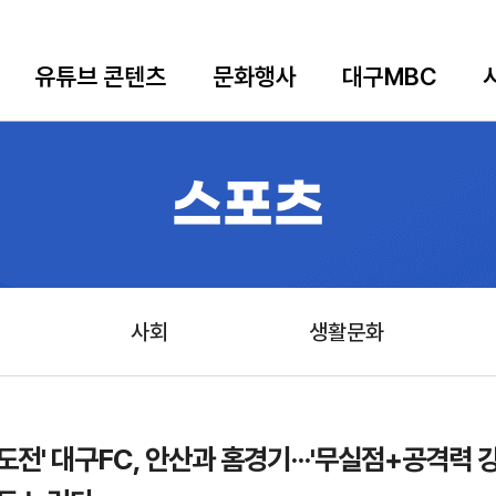
유튜브 콘텐츠
문화행사
대구MBC
스포츠
사회
생활문화
 도전' 대구FC, 안산과 홈경기···'무실점+공격력 