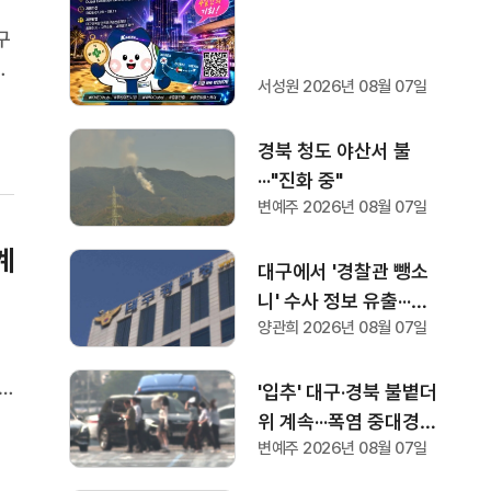
구
있
서성원 2026년 08월 07일
과
경북 청도 야산서 불
···"진화 중"
변예주 2026년 08월 07일
계
대구에서 '경찰관 뺑소
니' 수사 정보 유출···대
양관희 2026년 08월 07일
구 경찰 "엄정 수사 중"
즈
'입추' 대구·경북 불볕더
기는
위 계속···폭염 중대경보
의
변예주 2026년 08월 07일
다시 발령