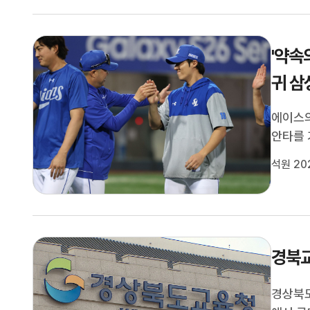
'약속
귀 
에이스의
안타를 
올라섭니
석원 20
KT위즈
호투부터
경북교
경상북