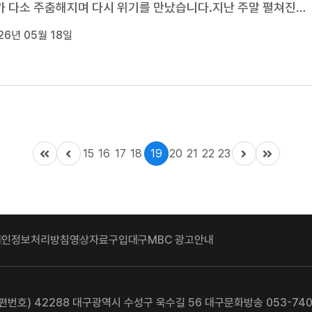
 다소 주춤해지며 다시 위기를 만났습니다.지난 주말 펼쳐진
 신한 SOL KBO리그 KIA타이거즈와의 주말 3연전, 이른바 '달빛 
26년 05월 18일
서 삼성은 1승 1패로 팽팽했던 흐름을 마지막 3차전 큰 점수 차 
주며 5월 들어 첫 루징시리...
15
16
17
18
19
20
21
22
23
개인정보처리방침
영상자료구입
대구MBC 광고안내
편번호) 42288 대구광역시 수성구 욱수길 56 대구문화방송 053-740