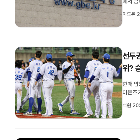
에서 금
뒀습니다
이도은 2
도 종목
북하이텍
선두권
위? 
한때 압
이온즈가
는 20
석원 20
을 노립
첫 경기