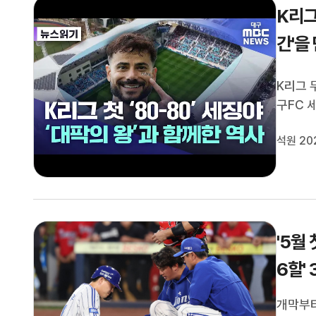
K리그
간'을
K리그 
구FC 
K리그2
석원 20
수가 득
리의 결
'5월
6할'
개막부터