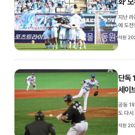
화' 
지난 라
에 도전
하나은행
석원 20
는 연승
승을 거
단독 
세이브
공동 1
도 다시
신한 S
석원 20
약을 펼