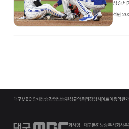
상승세가
2026
석원 20
리즈'에
배로 내
대구MBC 안내
방송강령
방송편성규약
윤리강령
사이트이용약관
대구MBC
회사명 : 대구문화방송주식회사
우