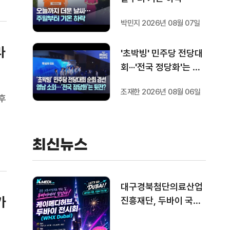
박민지 2026년 08월 07일
라
'초박빙' 민주당 전당대
회···'전국 정당화'는 뒷
전?
조재한 2026년 08월 06일
후
쳐
카
최신뉴스
대구경북첨단의료산업
가
진흥재단, 두바이 국제
의료기기 전시회 참가
기업 모집