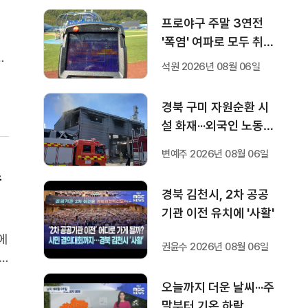
프로야구 주말 3연전
'폭염' 여파로 모두 취소
는
···다음 주 화요일부터 오
석원 2026년 08월 06일
구
후 7시 시작
대
경북 구미 자원순환 시
설 화재···외국인 노동자
1명 숨져
변예주 2026년 08월 06일
수
경북 김천시, 2차 공공
기관 이전 유치에 '사활'
에
권윤수 2026년 08월 06일
6
활
오늘까지 더운 날씨···주
경
말부터 기온 하락