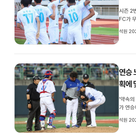
시즌 2
FC가 
습니다.
석원 20
2026
1-1로 
연승 
획에 
'약속의
가 연승
던 20
석원 20
시작을 
포항 첫