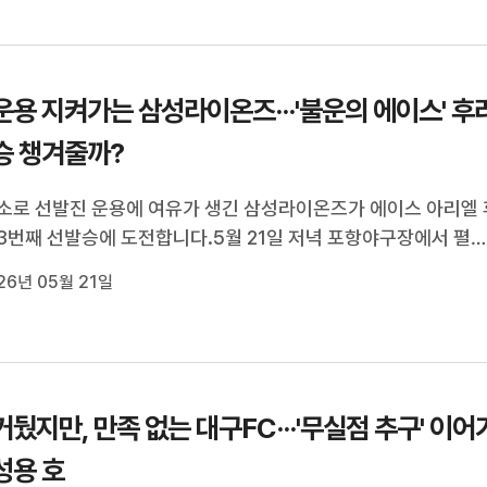
은 분위기는 KT의 몫이었습...
운용 지켜가는 삼성라이온즈···'불운의 에이스' 후
3승 챙겨줄까?
소로 선발진 운용에 여유가 생긴 삼성라이온즈가 에이스 아리엘 
3번째 선발승에 도전합니다.5월 21일 저녁 포항야구장에서 펼
026 신한 SOL KBO리그 KT위즈와의 맞대결에서 삼성은 필승 
26년 05월 21일
도를 선발로 '약속의 땅' 포항에서 연승을 노립니다.20일 경기가
에 취소돼 아쉬울 수도 있었...
거뒀지만, 만족 없는 대구FC···'무실점 추구' 이어
성용 호