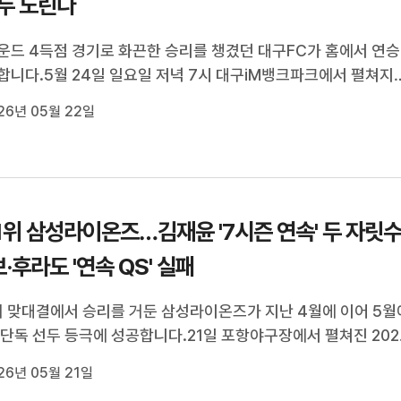
모두 노린다
운드 4득점 경기로 화끈한 승리를 챙겼던 대구FC가 홈에서 연승
합니다.5월 24일 일요일 저녁 7시 대구iM뱅크파크에서 펼쳐지
 K리그2 2026 안산그리너스FC와의 13라운드 홈경기에서 대
26년 05월 22일
 사냥에 나섭니다.지난 라운드 김해FC와의 원정 경기에서 4-1 
두며 분위기 반전에 성공한 대...
1위 삼성라이온즈…김재윤 '7시즌 연속' 두 자릿
·후라도 '연속 QS' 실패
위 맞대결에서 승리를 거둔 삼성라이온즈가 지난 4월에 이어 5월
 단독 선두 등극에 성공합니다.21일 포항야구장에서 펼쳐진 202
OL KBO리그 KT위즈와의 맞대결에서 삼성은 3안타 3타점의 맹
26년 05월 21일
친 최형우와 불펜진의 집중력을 바탕으로 8-5 승리를 거둡니다.