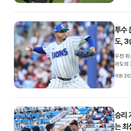
기 초반
투수 
도, 
우천 취
라도의 
지는 2
석원 20
드 후라
비 때문
승리 
는 최