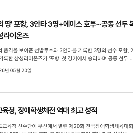
의 땅' 포항, 3안타 3명+에이스 호투···공동 선두 
삼성라이온즈
 품격을 보여준 선발투수와 3안타를 기록한 3명의 선수 포함, 2
기록한 삼성라이온즈가 '포항' 첫 경기에서 승리하며 공동 선두
다.5월 19일 포항야구장에서 펼쳐진 2026 신한 SOL KBO리
26년 05월 20일
와의 주중 3연전 첫 경기에서 삼성은 선발 원태인의 6이닝 1실
 결승타의 주인공 최형우...
육청, 장애학생체전 역대 최고 성적
도교육청 선수단이 부산에서 열린 제20회 전국장애학생체육대