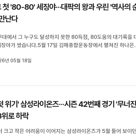
 첫 '80-80' 세징야···대팍의 왕과 우린 '역사의 
 만난다
무대에서 그 누구도 달성하지 못한 80득점, 80도움의 대기록을 
세징야가 썼습니다.5월 17일 김해종합운동장에서 펼쳐진 하나은
 2026 김해FC2008과의 12라운드 원정에서 대구FC는 6명의 
26년 05월 18일
점과 도움을 기록하는 공격력을 보이며 4-1 대승을 거둡니다.팀
정적 순간은 후반 35분 나왔습...
 첫 위기' 삼성라이온즈···시즌 42번째 경기 '무너
 3위로 하락
 크고 작은 어려움이 이어지는 삼성라이온즈가 5월 들어 보이