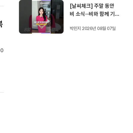
[날씨체크] 주말 동안
비 소식···비와 함께 기
온 30도 안팎까지 떨어
복
박민지 2026년 08월 07일
져
0
에
그
점
회