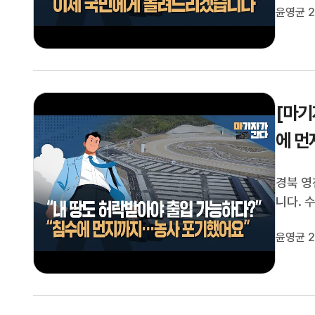
윤영균 2
불거졌는
업에 들
[마기
에 먼
경북 영
니다. 
가받아야
윤영균 2
치며 농
민들의 재