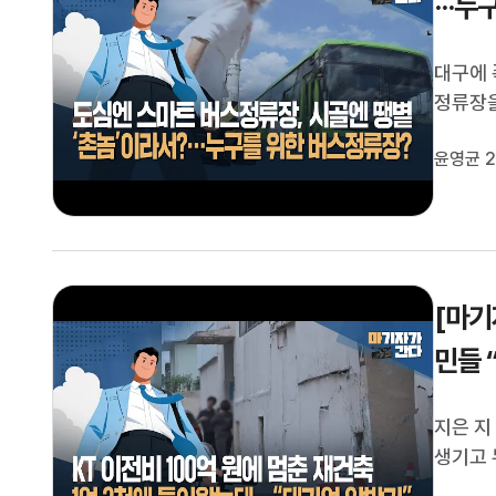
···
대구에 
정류장을
겁게 달
윤영균 2
있었습니
데도 더
[마기
민들 
지은 지
생기고 
습니다.