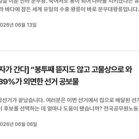
을 이룬 신라 문무왕. 죽어서도 용이 되어 나라를 지키겠다는 
라 바다에 잠든 세계 유일의 수중 왕릉이 바로 문무대왕릉입니다
정 사적이자 세계적으로도 보기 드문 역사 유산인데요.그런데 이
026년 06월 13일
전국 무속인들이 몰려드는, 이른바 '기도 명당'으로 알려지면서 
, 기도방 영업이 ...
자가 간다] “봉투째 뜯지도 않고 고물상으로 와
··89%가 외면한 선거 공보물
지방선거가 끝났습니다. 여러분은 이번 선거에서 집으로 배달된 선
 후보를 선택하는 데 얼마나 도움이 됐습니까? 전국공무원노동
조사 결과, 유권자 10명 가운데 9명이 선거 공보물을 제대로 읽
026년 06월 06일
으로 나타났습니다. 그런데도 선거 때마다 수억 장의 공보물이 
 상당수는 읽히지도 않...