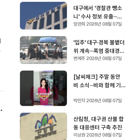
대구에서 '경찰관 뺑소
니' 수사 정보 유출···대
양관희 2026년 08월 07일
구 경찰 "엄정 수사 중"
위
'입추' 대구·경북 불볕더
있
위 계속···폭염 중대경보
감
변예주 2026년 08월 07일
다시 발령
커
[날씨체크] 주말 동안
비 소식···비와 함께 기
온 30도 안팎까지 떨어
박민지 2026년 08월 07일
져
·
산림청, 대구권 산불 합
동 대응센터 구축 추진
이상원 2026년 08월 07일