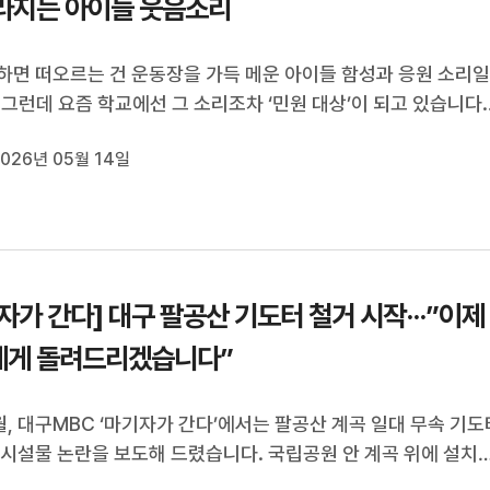
라지는 아이들 웃음소리
하면 떠오르는 건 운동장을 가득 메운 아이들 함성과 응원 소리
 그런데 요즘 학교에선 그 소리조차 ‘민원 대상’이 되고 있습니다.
안전사고 우려, 과도한 민원 속에 운동회는 취소되거나 실내로 
026년 05월 14일
 축구도 금지되는 학교도 늘고 있는데요. 점점 조용해지는 학교 
마기자가 다녀왔습...
자가 간다] 대구 팔공산 기도터 철거 시작···”이제
에게 돌려드리겠습니다”
월, 대구MBC ‘마기자가 간다’에서는 팔공산 계곡 일대 무속 기도
 시설물 논란을 보도해 드렸습니다. 국립공원 안 계곡 위에 설치
제단, 철제 구조물 등이 불법 점용 시설로 확인되면서 철거 갈등