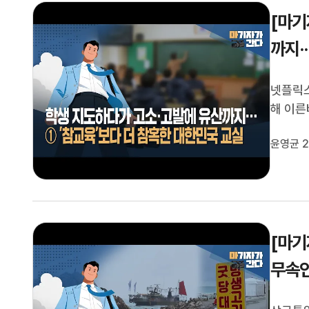
[마기
까지·
넷플릭스
해 이른
습니다.
윤영균 2
당해 온
지고 있는
[마기
무속