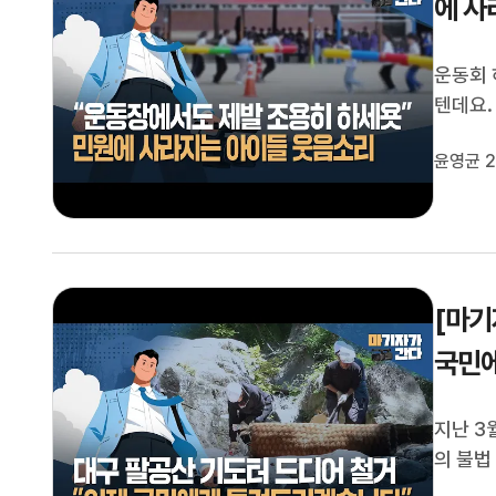
에 사
운동회 
텐데요.
소음과 
윤영균 2
어가고,
동장을 
[마기
국민
지난 3
의 불법
천막과 