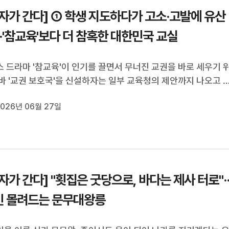
자가 간다] ① 학생 지도하다가 고소·고발에 유산
··'참교육'보다 더 참혹한 대한민국 교실
 드라마 '참교육'이 인기를 끌면서 무너진 교권을 바로 세우기 
바 '교권 보호국'을 신설하자는 일부 교육청의 제안까지 나오고 
 그동안 일부 학부모의 과도한 민원과 고소·고발을 교사 개인이 
026년 06월 27일
 만큼, 이제는 국가가 교권 보호에 적극 나서야 한다는 목소리도 
데요. 그런데 ...
자가 간다] "횟집은 굿당으로, 바다는 제사 터로"··
인 몰려드는 문무대왕릉