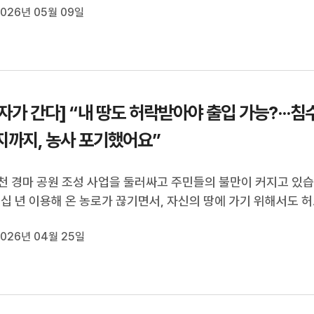
026년 05월 09일
데요. 그리고 5월 6일, 팔공산국립공원공단이 본격적인 철거 
어갔습니다. 마기자...
자가 간다] “내 땅도 허락받아야 출입 가능?···침
지까지, 농사 포기했어요”
천 경마 공원 조성 사업을 둘러싸고 주민들의 불만이 커지고 있
수십 년 이용해 온 농로가 끊기면서, 자신의 땅에 가기 위해서도 허
 하는 상황이 벌어졌기 때문입니다.침수 우려에 먼지 피해까지 
026년 04월 25일
사를 포기하는 사례도 나오고 있는데요. 개발 사업 뒤에 가려진 
산권 침해 논란, ...