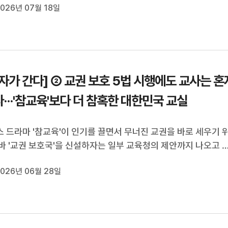
026년 07월 18일
옮기는 비용으로 최대 100억 원이 필요하다는 건데요, 주민들은
 대기업의 알박기’라...
자가 간다] ② 교권 보호 5법 시행에도 교사는 혼
···'참교육'보다 더 참혹한 대한민국 교실
 드라마 '참교육'이 인기를 끌면서 무너진 교권을 바로 세우기 
바 '교권 보호국'을 신설하자는 일부 교육청의 제안까지 나오고 
 그동안 일부 학부모의 과도한 민원과 고소·고발을 교사 개인이 
026년 06월 28일
 만큼, 이제는 국가가 교권 보호에 적극 나서야 한다는 목소리도 
데요. 그런데 ...