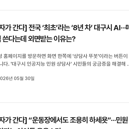
가 간다] 전국 ‘최초’라는 ‘8년 차’ 대구시 AI···
억 쓴다는데 외면받는 이유는?
 홈페이지를 방문하면 화면 한쪽에 '상담사 뚜봇'이라는 버튼이
니다. '대구시 인공지능 민원 상담사' 시민들의 궁금증을 해결해 
2017년 전국 지자체 최초 AI 챗봇으로 등장한 서비스입니다.초
026년 05월 30일
쩔 수 없이 크고 작은 문제가 있을 수밖에 없었을 텐데요, 도입 8
금, '인공지능'이...
자가 간다] “운동장에서도 조용히 하세욧”···민원