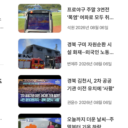
프로야구 주말 3연전
'폭염' 여파로 모두 취소
스
···다음 주 화요일부터 오
석원 2026년 08월 06일
후 7시 시작
는
경북 구미 자원순환 시
설 화재···외국인 노동자
1명 숨져
변예주 2026년 08월 06일
주
경북 김천시, 2차 공공
기관 이전 유치에 '사활'
권윤수 2026년 08월 06일
있
오늘까지 더운 날씨···주
.
말부터 기온 하락