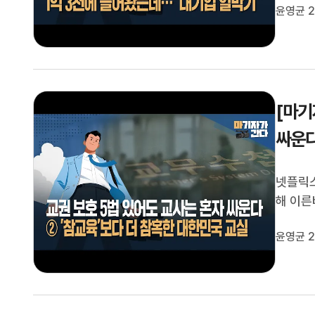
윤영균 2
시설을 
‘사실상
[마기
싸운다
넷플릭스
해 이른
습니다.
윤영균 2
당해 온
지고 있는