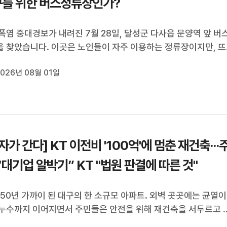
누구를 위한 버스정류장인가?
폭염 중대경보가 내려진 7월 28일, 달성군 다사읍 문양역 앞 버
 찾았습니다. 이곳은 노인들이 자주 이용하는 정류장이지만, 뜨
궈진 의자와 강한 햇볕 때문에 정류장을 제대로 이용하지 못하고
026년 08월 01일
다. 버스를 놓치면 한 시간, 길게는 한 시간 반까지 기다려야 하
위를 피할 곳은 마땅...
자가 간다] KT 이전비 '100억'에 멈춘 재건축···
“대기업 알박기” KT "법원 판결에 따른 것"
 50년 가까이 된 대구의 한 소규모 아파트. 외벽 곳곳에는 균열이
누수까지 이어지면서 주민들은 안전을 위해 재건축을 서두르고 
 하지만 지하에 설치된 KT 통신시설이 새로운 걸림돌이 됐습니다