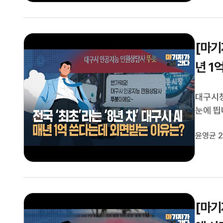
[마기자
년 1
대구시청
눈에 띕
겠다며 
윤영균 2
에는 어
이 된 지
[마기