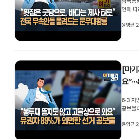
삼국통일
언에 따
국가 지
윤영균 2
일대가 
판과 방생
[마기
요”·
6·3 
공보물이
조합의 
윤영균 2
않는 것
작되고,