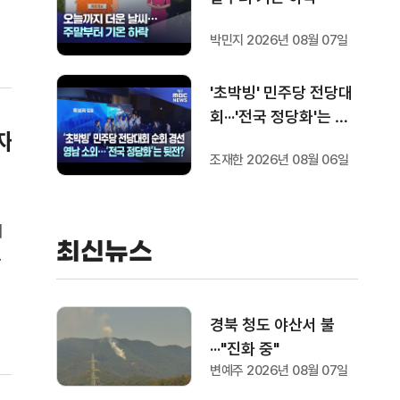
박민지 2026년 08월 07일
'초박빙' 민주당 전당대
회···'전국 정당화'는 뒷
자
전?
조재한 2026년 08월 06일
위
최신뉴스
있
감
커
경북 청도 야산서 불
···"진화 중"
변예주 2026년 08월 07일