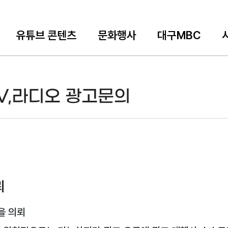
유튜브 콘텐츠
문화행사
대구MBC
V,라디오 광고문의
뢰
을 의뢰