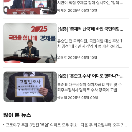
시민이 직접 주제를 정해 실시하는 '정책 토
론 청구 제도'가 있습니다.주민들이 지자체
박재형 2025년 05월 10일
장을 상대로 지자체의 주요 정책에 대한 의
견을 공개적으로 제시하고, 이를 논의하기
위한 토론회 개최를 청구하는 주민 자치 사
[심층] '총체적 난국'에 빠진 국민의힘···유승민의 한 달 전 발언 다시 봤더니
업입니다. 지난 2008년 김범일 전 시장 재
임 당시 도입됐습니...
유승민 전 국회의원, 국민의힘 대선 후보 1
차 경선 '대국민 사기'라며 맹비난국민의힘
유승민 전 국회의원이 4월 11일 국민의힘
대구시당에서 긴급 기자회견을 열었습니
윤태호 2025년 05월 10일
다. 당시 국민의힘 지도부와 선관위가 주축
이 된 국민의힘 대선 후보 1차 경선을 목전
에 둔 시점이었는데요.유 전 의원은 기자회
[심층] '홍준표 수사' 어디로 향하나?···고발인 "수사 의지 없어" 대구경찰청 "철저히 수사"
견에서 작심한 듯 당 지...
홍준표 대구시장이 정치자금법 위반 및 수
뢰후부정처사 혐의로 수사 당국에 고발되
면서 향후 수사가 어떻게 진행될지에 관심
심병철 2025년 05월 09일
이 쏠리고 있습니다.대구참여연대는 4월
29일, 홍준표 전 대구시장을 뇌물수수 혐
의로 고위공직자범죄수사처(공수처)에 추
많이 본 뉴스
가 고발했습니다. 대구참여연대는 "홍준표
전 시장이 2020년 국회의원 선거...
프로야구 주말 3연전 '폭염' 여파로 모두 취소···다음 주 화요일부터 오후 7시 시작