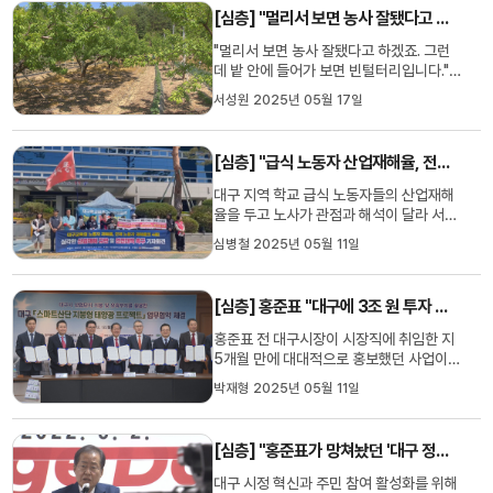
의대생 복귀였습니다. 의대생 대부분이
[심층] "멀리서 보면 농사 잘됐다고 하겠죠. 근데 들어가 보면 빈털터리입니다."
2025년 1학기 등록을 했고 정원을 확정해
발표했습니다. 문제는 등록은 ...
"멀리서 보면 농사 잘됐다고 하겠죠. 그런
데 밭 안에 들어가 보면 빈털터리입니다."3
월 말에서 4월 초 사이에 경북 지역의 아침
서성원 2025년 05월 17일
기온이 갑자기 영하로 떨어진 일이 있었습
니다.과일나무에 꽃이 활짝 피어있던 때라
걱정이 되어서 과수 농사를 짓던 농민 몇 분
[심층] "급식 노동자 산업재해율, 전체 노동자 평균의 4배"···대구시교육청은 "다른 지역보다 낮다"는데?
께 전화를 드렸더니 상황이 좋지 않은 것 같
다는 답이 돌아왔습...
대구 지역 학교 급식 노동자들의 산업재해
율을 두고 노사가 관점과 해석이 달라 서로
이견을 드러내면서 공방을 이어가고 있습
심병철 2025년 05월 11일
니다.학교 급식 노동자들의 산업재해율 문
제는 노동자의 건강과 안전, 그리고 학생들
의 급식 품질과 직결된 중요한 사안입니다.
[심층] 홍준표 "대구에 3조 원 투자 유치했다" 큰소리쳤지만···실제 산단 태양광 계약률, 목표액의 '1.1%'에 불과
대구문화방송은 노사 갈등의 원인과 해결
을 위한 방법이 무엇인지 ...
홍준표 전 대구시장이 시장직에 취임한 지
5개월 만에 대대적으로 홍보했던 사업이
있습니다.'대구 스마트 산단 태양광 지붕 프
박재형 2025년 05월 11일
로젝트 사업'인데요, 역대 최대 규모인 3조
원 민간 투자 유치라는 점을 한껏 강조하며
지역 경제 활성화에도 큰 도움이 될 것이라
[심층] "홍준표가 망쳐놨던 '대구 정책 토론 청구'···주민 참여 원상복구 하라"
고 했습니다. 산단 태양광 사업의 현주소를
알아봤습니다. 홍준...
대구 시정 혁신과 주민 참여 활성화를 위해