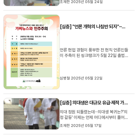
조재한 2025년 05월 24일
료 불균형 해소를 명분으로 내세웠습니다.
1년이 훌쩍 더 지났지만, 의료 현장은 무너
지고 있고 하루하루 버티기가 힘들다며 아
우성칩니다. 전공의는 돌아오지 않고 의대
[심층] "언론 개혁의 나침반 되자"···전·현직 언론인 주축 씽크탱크 '언론개혁정책집단 세움' 출범
교육은 파행을 거듭하고 ...
언론 현업 경험이 풍부한 전 현직 언론인들
이 주축이 된 씽크탱크가 5월 22일 출범합
니다.언론개혁정책집단 ‘세움’은 5월 22일
오후 2시 뉴스타파 리영희홀에서 출범식
및 '가짜 뉴스와 민주주의'라는 주제로 세미
나를 갖고 공식 활동에 나섭니다.언론개혁
심병철 2025년 05월 22일
정책집단 '세움'은 전국언론노조 전 위원장
인 최상재, 이강택, 강성...
[심층] 의대생은 대규모 유급·제적 가시화, 전공의는 복귀는 요원···K 의료, 어디로 가나?
의대 정원 되돌렸는데···의대생 복귀는?'의
정 갈등' 이제는 언제 어디에서부터 풀어야
할지 누구도 총체적 난국이 돼 버렸습니다.
조재한 2025년 05월 17일
정부가 2026학년도 의대 정원을 3,058
명으로 되돌리기로 했습니다. 전제 조건은