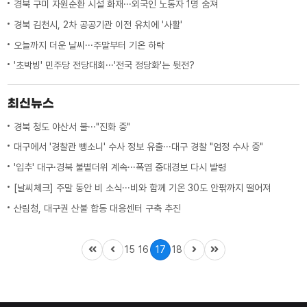
경북 구미 자원순환 시설 화재···외국인 노동자 1명 숨져
경북 김천시, 2차 공공기관 이전 유치에 '사활'
오늘까지 더운 날씨···주말부터 기온 하락
'초박빙' 민주당 전당대회···'전국 정당화'는 뒷전?
최신뉴스
경북 청도 야산서 불···"진화 중"
대구에서 '경찰관 뺑소니' 수사 정보 유출···대구 경찰 "엄정 수사 중"
'입추' 대구·경북 불볕더위 계속···폭염 중대경보 다시 발령
[날씨체크] 주말 동안 비 소식···비와 함께 기온 30도 안팎까지 떨어져
산림청, 대구권 산불 합동 대응센터 구축 추진
15
16
17
18