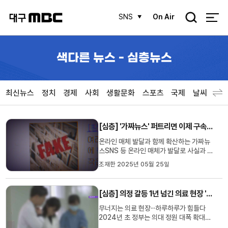
검
SNS
On Air
색
색다른 뉴스 - 심층뉴스
최신뉴스
정치
경제
사회
생활문화
스포츠
국제
날씨
[심층] '가짜뉴스' 퍼트리면 이제 구속?···검찰, 칼 빼 들었다
온라인 매체 발달과 함께 확산하는 가짜뉴
스SNS 등 온라인 매체가 발달로 사실과 다
른 가짜뉴스라 할지라도 급속도로 퍼집니
조재한 2025년 05월 25일
다.조회수에 따라 수익도 달라지기 때문에
검증되지 않고 자극적인 내용은 갈수록 늘
고 있습니다. 나중에 가짜뉴스로 판명 나더
[심층] 의정 갈등 1년 넘긴 의료 현장 '아우성'···대선 후보 공약에 담긴 해법은?
라도 이미 피해는 회복하지 못하는 경우가
많습니다. 검찰의 대응이 ...
무너지는 의료 현장···하루하루가 힘들다
2024년 초 정부는 의대 정원 대폭 확대를
선언했습니다.필수 의료 강화와 지역 간 의