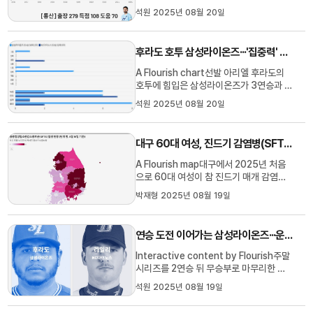
한 세징야가 2025년 2번째 '이달의 골'에
석원 2025년 08월 20일
주인공으로 이름을 올립니다.한국프로축구
연맹은 8월 19일 홈페이지를 통해 2025
시즌 7월 K리그 '안심을 마시다 동원샘물
후라도 호투 삼성라이온즈···'집중력' 더해 만든 3연승
이달의 골' 수상자로 대구FC의 세징야가
선정됐다고 밝혔습니다.하나은행 K...
A Flourish chart선발 아리엘 후라도의
호투에 힘입은 삼성라이온즈가 3연승과 함
께 4위와 격차도 3경기 차로 좁혔습니
석원 2025년 08월 20일
다.8월 19일 저녁 창원NC파크에서 펼쳐
진 2025 신한 SOL 뱅크 KBO리그 NC다
이노스와의 주중 3연전 첫 경기에서 삼성
대구 60대 여성, 진드기 감염병(SFTS) 2025년 첫 사망···대구시, 심층 역학 조사 실시
은 1선발 대결에서 우위를 보인 후라도와
공격 집중력을 바탕으로 6-2 승리를 거둡
A Flourish map대구에서 2025년 처음
니다...
으로 60대 여성이 참 진드기 매개 감염병
인 중증열성혈소판감소증후군으로 숨진 것
박재형 2025년 08월 19일
으로 나타났습니다.대구시에 따르면 최근
오한 증세 등으로 대학병원에서 진료를 받
았던 60대 여성이 중증열성혈소판감소증
연승 도전 이어가는 삼성라이온즈···운명 건 1선발 맞대결
후군, SFTS 양성 판정을 받고 치료를 받다
가 8월 초 숨졌습니다.대학병원 측은 ...
Interactive content by Flourish주말
시리즈를 2연승 뒤 무승부로 마무리한 삼
성라이온즈가 이어지는 창원 원정에서 연
석원 2025년 08월 19일
승 도전을 이어갑니다.8월 19일 저녁 창원
NC파크에서 펼쳐지는 2025 신한 SOL