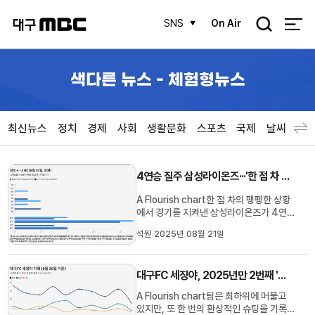
검
SNS
On Air
색
색다른 뉴스 - 체험형뉴스
최신뉴스
정치
경제
사회
생활문화
스포츠
국제
날씨
4연승 질주 삼성라이온즈···'한 점 차 승리' 만든 마운드, '선발승·홀드·세이브'까지 챙겼다
A Flourish chart한 점 차의 팽팽한 상황
에서 경기를 지켜낸 삼성라이온즈가 4연
승을 질주하며 3위 SSG랜더스와 격차도
석원 2025년 08월 21일
3경기로 좁혔습니다.8월 20일 저녁 창원
NC파크에서 펼쳐진 2025 신한 SOL 뱅
크 KBO리그 NC다이노스와의 맞대결에서
대구FC 세징야, 2025년만 2번째 '이달의 골'···22R 김천전 '감아차기 골' 린가드 제쳐
삼성은 선발 원태인부터 마무리 김재윤까
지 이어진 마운드의 안정감을 바탕으로 4-
A Flourish chart팀은 최하위에 머물고
3 ...
있지만, 또 한 번의 환상적인 슈팅을 기록