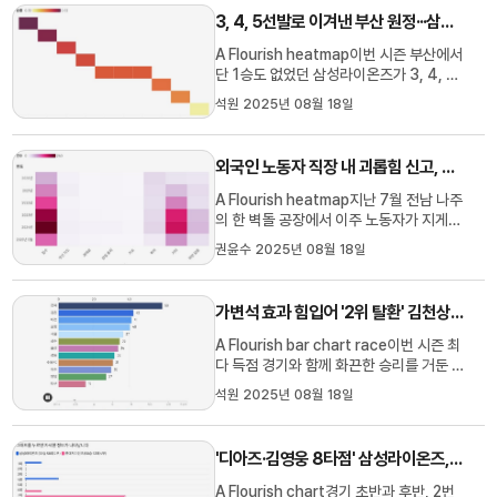
뱅크 KBO리그 NC다이노스와의 주중 3연
3, 4, 5선발로 이겨낸 부산 원정···삼성라이온즈, '연패'에서 '연승' 만들다
전 첫 경기에서 삼성은 승리와 함께 중위권
추격의 흐름을 이어가겠다는 각오입니다....
A Flourish heatmap이번 시즌 부산에서
단 1승도 없었던 삼성라이온즈가 3, 4, 5
선발로 치렀던 주말 3연전에서 2승 1무로
석원 2025년 08월 18일
기대 이상의 성과를 거둬, 순위 싸움에 희
망을 살렸습니다.지난주, KIA 타이거즈와
홈에서 펼쳤던 주중 3연전에서 삼성은 우
외국인 노동자 직장 내 괴롭힘 신고, 4년 사이 3.5배 증가
천 취소가 없었던 것이 아쉬울 정도로 좋지
못한 모습을 보입니다. 3연전 ...
A Flourish heatmap지난 7월 전남 나주
의 한 벽돌 공장에서 이주 노동자가 지게차
에 매달려 괴롭힘을 당하는 영상이 공개된
권윤수 2025년 08월 18일
가운데, 최근 4년 사이 외국인 근로자 직장
내 괴롭힘 신고가 3.5배 증가한 것으로 나
타났습니다.김위상 국민의힘 국회의원이
가변석 효과 힘입어 '2위 탈환' 김천상무···1,260일 만에 '서울전 승리' 이끈 정정용 감독
고용노동부로부터 받은 자료에 따르면 외
국인 근로자 직장 내 괴롭힘 ...
A Flourish bar chart race이번 시즌 최
다 득점 경기와 함께 화끈한 승리를 거둔 김
천상무가 리그 2위 자리도 되찾았습니다.8
석원 2025년 08월 18일
월 17일 저녁 김천종합운동장에서 펼쳐진
하나은행 K리그1 2025 FC서울과의 26
라운드에서 김천은 무려 6골이나 기록한
'디아즈·김영웅 8타점' 삼성라이온즈, 불펜 3명 7실점···아쉬운 무승부
화끈한 공격력에 힘입어 6-2 승리와 함께
5경기 연속 무패를 기록합니다. 서...
A Flourish chart경기 초반과 후반, 2번