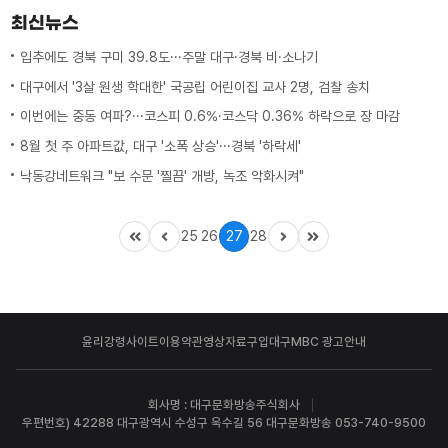
최신뉴스
입추에도 경북 구미 39.8도···주말 대구·경북 비·소나기
대구에서 '3살 원생 학대한' 국공립 어린이집 교사 2명, 검찰 송치
이번에는 중동 여파?···코스피 0.6%·코스닥 0.36% 하락으로 장 마감
8월 첫 주 아파트값, 대구 '소폭 상승'···경북 '하락세'
낙동강네트워크 "보 수문 '찔끔' 개방, 녹조 악화시켜"
25
26
27
28
윤리강령
사이트이용약관
영상자료구입
대구MBC 광고안내
회사명 : 대구문화방송주식회사
우편번호) 42288 대구광역시 수성구 욱수길 56 대구문화방송 053-740-9500