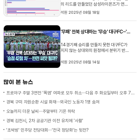
의 리드를 만들었던 삼성라이온즈가 연장
승부 끝에 아쉬운 무승부로 주말 원정을 마
석원 2025년 08월 18일
무리합니다.17일 부산 사직구장에서 펼쳐
진 2025 신한 SOL 뱅크 KBO리그 롯데
자이언츠와의 주말 3연전 마지막 경기에서
'무패' 전북 상대하는 '무승' 대구FC···'승점 42점 차' 쉽지 않은 승부, 반전 씨앗 될까
삼성은 팀의 중심타자 디아즈와 김영웅이
각각 1개의 홈런과 4타점씩을 기록...
14경기째 승리를 만들지 못한 대구FC가
지지 않는 상대와의 원정에서 분위기 반전
을 꾀합니다.8월 16일 저녁 7시 전주월드
컵경기장에서 펼쳐지는 하나은행 K리그1
석원 2025년 08월 14일
2025 전북현대와의 26라운드에서 대구
는 순위표 가장 먼 곳에 자리하는 선두와의
맞대결에서 석 달 넘게 없었던 승리 사냥에
많이 본 뉴스
나섭니다. 상대 전북은 최근 21경...
프로야구 주말 3연전 '폭염' 여파로 모두 취소···다음 주 화요일부터 오후 7시 시작
경북 구미 자원순환 시설 화재···외국인 노동자 1명 숨져
오늘까지 더운 날씨···주말부터 기온 하락
경북 김천시, 2차 공공기관 이전 유치에 '사활'
'초박빙' 민주당 전당대회···'전국 정당화'는 뒷전?