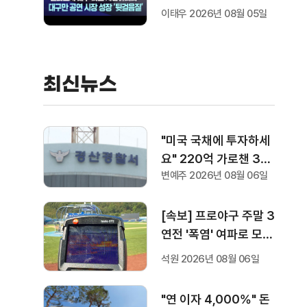
이태우 2026년 08월 05일
최신뉴스
"미국 국채에 투자하세
요" 220억 가로챈 30
변예주 2026년 08월 06일
대 여성, 구속 송치
[속보] 프로야구 주말 3
연전 '폭염' 여파로 모두
취소···다음 주 화요일부
석원 2026년 08월 06일
터 오후 7시 시작
"연 이자 4,000%" 돈