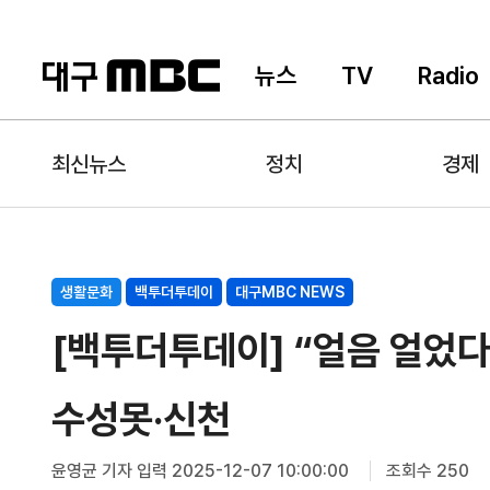
뉴스
TV
Radio
최신뉴스
정치
경제
생활문화
백투더투데이
대구MBC NEWS
[백투더투데이] “얼음 얼었다
수성못·신천
윤영균 기자
입력 2025-12-07 10:00:00
조회수 250