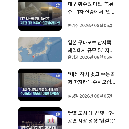
대구 취수원 대안 '복류
수'···1차 실증에서 '안동
댐 수질 수준' 확인
변예주 2026년 08월 05일
일본 구마모토 남서쪽
해역에서 규모 5.1 지진
윤영균 2026년 08월 06일
발생
"내신 착시 벗고 수능 최
저 따져라"···수시모집
맞춤형 지원 전략은?
심병철 2026년 08월 05일
'문화도시 대구' 맞나?···
공연 시장 성장 '뒷걸음'