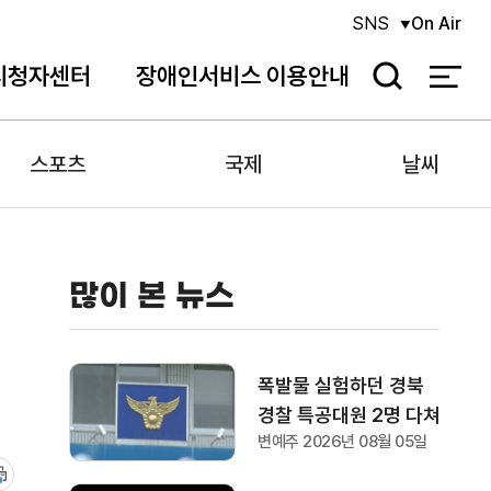
SNS
On Air
시청자센터
장애인서비스 이용안내
검
색
스포츠
국제
날씨
많이 본 뉴스
폭발물 실험하던 경북
경찰 특공대원 2명 다쳐
변예주 2026년 08월 05일