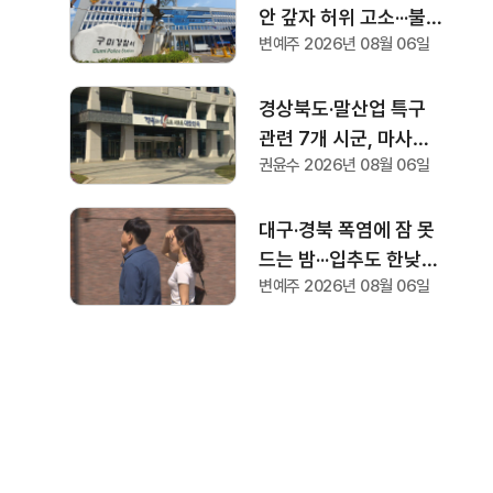
안 갚자 허위 고소···불법
변예주 2026년 08월 06일
사금융업자 송치
경상북도·말산업 특구
관련 7개 시군, 마사회
권윤수 2026년 08월 06일
유치에 공동 노력하기로
대구·경북 폭염에 잠 못
드는 밤···입추도 한낮
변예주 2026년 08월 06일
38도