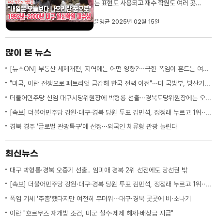
는 표현도 사용되고 재수 학원도 여러 곳을
비교해서 선택할 수 있지만 1990년대에
는 그렇지 않았습니다. 대구에서는 일신학
윤영균 2025년 02월 15일
원이 사실상 유일한 재수 전문 학원이었습
니다. 유신학원이나 대구학원 등에도 재수
종합반이 있기는 했지만 대형 단과학원의
많이 본 뉴스
이미지가 더 강했죠. 고등학...
[뉴스ON] 부동산 세제개편, 지역에는 어떤 영향?···극한 폭염이 흔드는 여름 일상
"미국, 이란 전쟁으로 패트리엇 급감해 한국 전력 이전"···미 국방부, 방산기업에 "생산 능력 확대 계획 21일까지 제출하라"
더불어민주당 신임 대구시당위원장에 박형룡 선출···경북도당위원장에는 오중기
[속보] 더불어민주당 강원·대구·경북 당원 투표 김민석, 정청래 누르고 1위···임미애 경북 2위 선전에도 당선권 밖
경북 경주 '글로벌 관광특구'에 선정···외국인 체류형 관광 늘린다
최신뉴스
대구 박형룡·경북 오중기 선출‥ 임미애 경북 2위 선전에도 당선권 밖
[속보] 더불어민주당 강원·대구·경북 당원 투표 김민석, 정청래 누르고 1위···임미애 경북 2위 선전에도 당선권 밖
폭염 기세 '주춤'했다지만 여전히 무더워···대구·경북 곳곳에 비·소나기
이란 "호르무즈 재개방 조건, 미군 철수·제제 해제·배상금 지급"