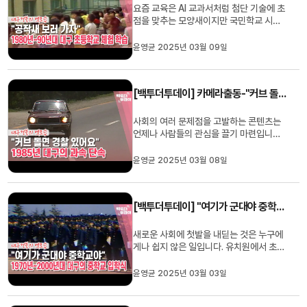
요즘 교육은 AI 교과서처럼 첨단 기술에 초
점을 맞추는 모양새이지만 국민학교 시절
이던 1980년대와 1990년대는 그렇지 않
았습니다. 좀 더 자연을 가깝게 느끼기 위해
윤영균 2025년 03월 09일
학교 안에 여러 식물과 곤충, 동물을 관찰
할 수 있는 장소를 꾸몄습니다. 일부 학교에
서는 '공작새'와 기르기도 했고, 식물원을
[백투더투데이] 카메라출동-"커브 돌면 경찰 있어요" 1985년 대구의 과속 운전 단속
설치하기도 했죠. 가끔 단...
사회의 여러 문제점을 고발하는 콘텐츠는
언제나 사람들의 관심을 끌기 마련입니다.
요즘은 유튜브나 OTT에서도 이런 시사 콘
텐츠를 방송하지만 예전에는 공중파 TV에
윤영균 2025년 03월 08일
서밖에 볼 수 없었고, 그만큼 파급력도 컸
습니다. 카메라 출동, 1분 출동, 카메라 산
책, 카메라 초점 등 프로그램 이름도 다양
[백투더투데이] "여기가 군대야 중학교야" 1970년~2000년대 대구의 중학교 입학식
했었는데요, 1985년 대구와 ...
새로운 사회에 첫발을 내딛는 것은 누구에
게나 쉽지 않은 일입니다. 유치원에서 초등
학교로, 초등학교에서 중학교로, 중학교에
서 고등학교로 올라갈 때 역시 마찬가지겠
윤영균 2025년 03월 03일
죠. 요즘 입학식에는 축하 영상이나 공연까
지 곁들여지는 등 축제 같은 분위기이지만,