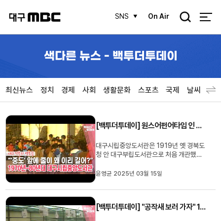
검
SNS
On Air
색
색다른 뉴스 - 백투더투데이
최신뉴스
정치
경제
사회
생활문화
스포츠
국제
날씨
[백투더투데이] 원스어펀어타임 인 대구-대구시립중앙도서관
대구시립중앙도서관은 1919년 옛 경북도
청 안 대구부립도서관으로 처음 개관했습
니다. 이후 포정동과 동인동, 대구시 교육
청 청사, 공평동 등으로 자리를 옮겼고, 이
윤영균 2025년 03월 15일
름도 대구시립도서관을 거쳐 1991년에는
대구시립중앙도서관으로 바뀌었습니다.오
랜 기간 '중도'라고 불리던 대구시립중앙도
[백투더투데이] "공작새 보러 가자" 1980년~90년대 대구 초등학교 체험 학습
서관은 방학이면 학생들이 줄을 ...