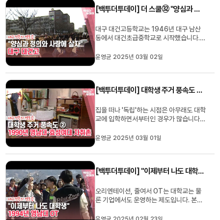
1970년대는 그렇지 않았습니다. 군대 문
[백투더투데이] 더 스쿨㉜ "양심과 정의와 사랑에 살자" 대구 대건고
화가 중학교까지 미치고 있...
대구 대건고등학교는 1946년 대구 남산
동에서 대건초급중학교로 시작했습니다.
학교를 세운 남산동은 1914년 설립돼
1945년 일제의 탄압으로 폐교될 때까지
윤영균 2025년 03월 02일
60명의 성직자를 배출한 신학교가 있던 자
리였는데요, 1961년 중학교와 고등학교가
분리됐고, 1990년에는 현재 위치인 대구
[백투더투데이] 대학생 주거 풍속도 ② 1990년 영남대·효성여대 자취촌
월성동으로 이전했습니다.김대건 신부의 ...
집을 떠나 '독립'하는 시점은 아무래도 대학
교에 입학하면서부터인 경우가 많습니다.
부모님과 함께 사는 지역을 벗어나는 경우
도 있고, 같은 지역이지만 대학교가 너무
윤영균 2025년 03월 01일
멀어서 학교 앞에 하숙이나 자취를 하는 경
우도 있죠. 기숙사엔 들어가기 어렵고 '원
룸'이나 '자취'를 하기 위해 적지 않은 돈이
[백투더투데이] "이제부터 나도 대학생" 1994년 영남대 OT
드는데요, 상대적으로 ...
오리엔테이션, 줄여서 OT는 대학교는 물
론 기업에서도 운영하는 제도입니다. 본격
적인 OT는 대학에 입학한 뒤에 처음 접하
게 되는 경우가 대부분이어서 OT라고 하
윤영균 2025년 02월 23일