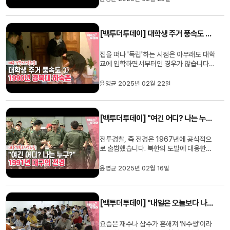
면 보통 대학 수업 시작하기 전 신입생들에
게 학교생활을 안내해 주는 프로그램을 뜻
하는 경우가 많습니다. 신입생 환영회, 새
[백투더투데이] 대학생 주거 풍속도 ① 1990년 경북대 하숙촌
내기 배움터, 새로 배움터 등 한...
집을 떠나 '독립'하는 시점은 아무래도 대학
교에 입학하면서부터인 경우가 많습니다.
부모님과 함께 사는 지역을 벗어나는 경우
도 있고, 같은 지역이지만 대학교가 너무
윤영균 2025년 02월 22일
멀어서 학교 앞에 하숙이나 자취를 하는 경
우도 있죠. 기숙사엔 들어가기 어렵고 '원
룸'이나 '자취'를 하기 위해 적지 않은 돈이
[백투더투데이] "여긴 어디? 나는 누구?" 1991년 대구의 전경
드는데요, 상대적으로 ...
전투경찰, 즉 전경은 1967년에 공식적으
로 출범했습니다. 북한의 도발에 대응한다
는 이유였지만 사실상 학생운동과 노동운
동 등 민주화 시위 진압에 주로 투입됐죠.
윤영균 2025년 02월 16일
실제 1970년대 유신체제 시기에 전경의
규모가 크게 확대됐는데요, 1987년 민주
화 이후에도 전경과 시위대의 충돌은 이어
[백투더투데이] "내일은 오늘보다 나으리란 꿈으로" 1992년~2000년 대구 일신학원 재수생
졌습니다.전경은 대부분 군 대신 복...
요즘은 재수나 삼수가 흔해져 'N수생'이라