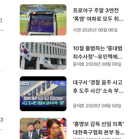
프로야구 주말 3연전
'폭염' 여파로 모두 취소
고
···다음 주 화요일부터 오
는
석원 2026년 08월 06일
후 7시 시작
리
워
10월 출범하는 '중대범
죄수사청'···유인책에도
윤태호 2026년 08월 06일
검사들 반응 '미지근'
대구서 '경찰 음주 사고
후 도주 사건' 소속 부서·
조사 경찰서 압수수색
윤태호 2026년 08월 06일
3
'홍명보 감독 선임 의혹'
터
대한축구협회 본부 등
산