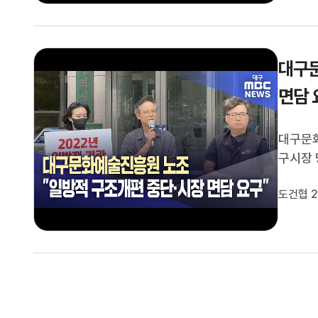
대구문
면담 
대구문화
구시장
역지부 
도건협 2
기자회견
술 관련