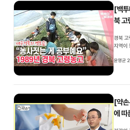
[백투
북 고
경북 고
지역이 
하지만 
윤영균 2
려워지자
커리를 
[약손
에 따