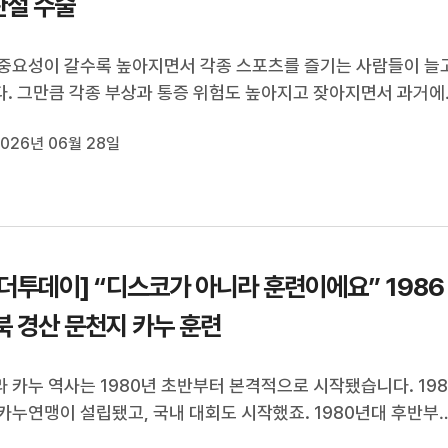
관절 수술
중요성이 갈수록 높아지면서 각종 스포츠를 즐기는 사람들이 늘
. 그만큼 각종 부상과 통증 위험도 높아지고 잦아지면서 과거에
들의 빠른 재활을 위해 활용된 스포츠 의학이 일반인 치료와 심
026년 06월 28일
 다양하게 적용되고 있습니다. 무너진 신체의 기능과 균형을 세
 의학과 어깨 ...
더투데이] “디스코가 아니라 훈련이에요” 1986
북 경산 문천지 카누 훈련
 카누 역사는 1980년 초반부터 본격적으로 시작됐습니다. 198
카누연맹이 설립됐고, 국내 대회도 시작했죠. 1980년대 후반부
로 성장해 아시안게임에서 금메달을 따기도 했습니다. 경북 경