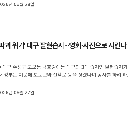
026년 06월 28일
대학교 경산캠퍼스 바로 옆에 있는 문천지는 한국 카누 국가대표
 전지훈련지였는데요, ...
 파괴 위기' 대구 팔현습지···영화·사진으로 지킨다
대구 수성구 고모동 금호강에는 대구의 3대 습지인 팔현습지가
.정부는 이곳에 보도교와 산책로 등을 짓겠다며 공사를 하려 하
단체 반발이 거셉니다.최근에는 영화와 사진 등 예술로 팔현습지
 움직임도 일고 있습니다.양관희 기자가 보도합니다.◀리포트
026년 06월 27일
'팔현습지'를 배경으로 한...