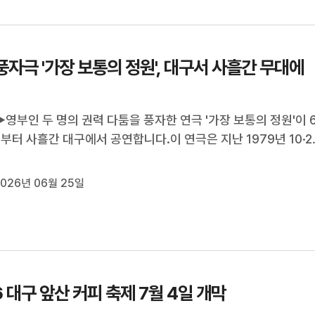
풍자극 '가장 보통의 정원', 대구서 사흘간 무대에
영부인 두 명의 권력 다툼을 풍자한 연극 '가장 보통의 정원'이 
일부터 사흘간 대구에서 공연합니다.이 연극은 지난 1979년 10·2
 2024년 비상계엄 사건까지를 배경으로 권력 뒤에 숨은 욕망
잘 드러냅니다.이태우 기자입니다.◀리포트▶연극 '가장 보통의
026년 06월 25일
 정치 풍자 블랙코미디입니다...
6 대구 앞산 커피 축제 7월 4일 개막