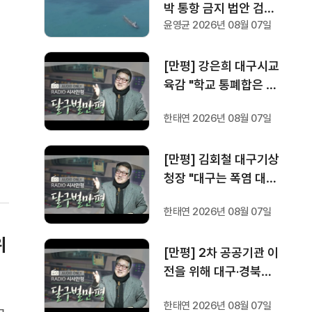
박 통항 금지 법안 검
윤영균 2026년 08월 07일
토"···트럼프 "이란과의
전쟁 곧 끝나"
[만평] 강은희 대구시교
육감 "학교 통폐합은 단
순한 수 축소가 아니라
,
한태연 2026년 08월 07일
더 나은 교육 환경 제공
어
을 위한 선택입니다"
이
[만평] 김회철 대구기상
청장 "대구는 폭염 대응
1등 도시입니다"
한태연 2026년 08월 07일
위
[만평] 2차 공공기관 이
전을 위해 대구·경북이
손을 잡았다
한태연 2026년 08월 07일