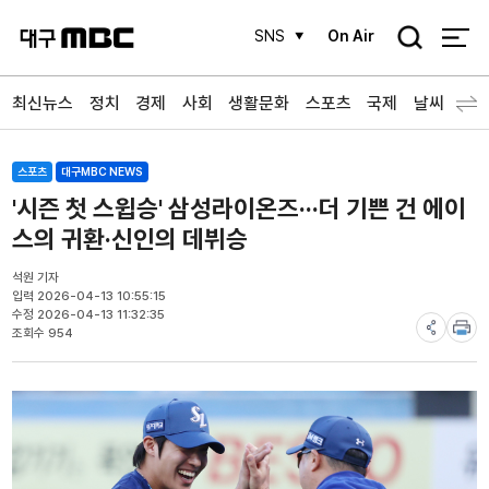
검
SNS
On Air
색
최신뉴스
정치
경제
사회
생활문화
스포츠
국제
날씨
스포츠
대구MBC NEWS
'시즌 첫 스윕승' 삼성라이온즈···더 기쁜 건 에이
스의 귀환·신인의 데뷔승
석원 기자
입력 2026-04-13 10:55:15
수정 2026-04-13 11:32:35
조회수 954