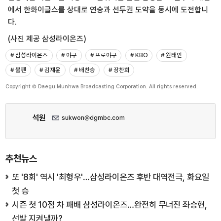
에서 한화이글스를 상대로 연승과 선두권 도약을 동시에 도전합니
다.
(사진 제공 삼성라이온즈)
# 삼성라이온즈
# 야구
# 프로야구
# KBO
# 원태인
# 불펜
# 김재윤
# 배찬승
# 장찬희
Copyright © Daegu Munhwa Broadcasting Corporation. All rights reserved.
석원
sukwon@dgmbc.com
추천뉴스
또 '8회' 역시 '최형우'…삼성라이온즈 후반 대역전극, 화요일
첫 승
시즌 첫 10점 차 패배 삼성라이온즈…완전히 무너진 좌승현,
선발 지켜낼까?