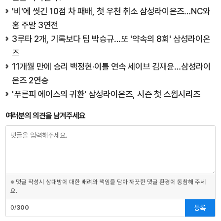
'비'에 씻긴 10점 차 패배, 첫 우천 취소 삼성라이온즈…NC와
홈 주말 3연전
3루타 2개, 기록보다 팀 박승규…또 '약속의 8회' 삼성라이온
즈
11개월 만에 승리 백정현·이틀 연속 세이브 김재윤…삼성라이
온즈 2연승
'푸른피 에이스의 귀환' 삼성라이온즈, 시즌 첫 스윕시리즈
여러분의 의견을 남겨주세요
※ 댓글 작성시 상대방에 대한 배려와 책임을 담아 깨끗한 댓글 환경에 동참해 주세
요.
등록
0/
300