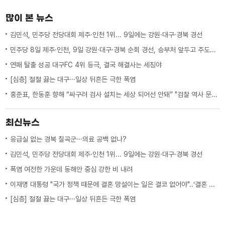
많이 본 뉴스
김민석, 민주당 전당대회 제주·인천 1위... 9일에는 강원·대구·경북 경선
민주당 8일 제주·인천, 9일 강원·대구·경북 순회 경선, 승부처 앞두고 주도권 잡기
연패 탈출 성공 대구FC 4위 등극, 결국 해결사는 세징야
[심층] 절절 끓는 대구···일상 뒤흔든 극한 폭염
홍준표, 한동훈 향해 “싸구려 검사 설치는 세상 되어선 안돼” "검찰 역사 문 닫게 원인 제공한 원흉"
최신뉴스
응급실 없는 경북 칠곡군···의료 공백 없나?
김민석, 민주당 전당대회 제주·인천 1위... 9일에는 강원·대구·경북 경선
폭염 여전한 가운데 동해안 중심 강한 비 내려
이재명 대통령 "국가 정책 때문에 결혼 망설이는 일은 결코 없어야"..‘결혼 페널티’ 제도 상 불이익 면밀히 조사 지시
[심층] 절절 끓는 대구···일상 뒤흔든 극한 폭염