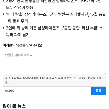
2경기 연속 만루홈런 역전당한 삼성라이온즈…KBO 딱 2번,
모두 삼성이 허용
'연패 탈출' 삼성라이온즈…선두 탈환은 실패했지만, '5월 승률
1위'로 마무리
2연패 뒤 승리 거둔 삼성라이온즈…'불펜 불안, 타선 부활' 소
득과 과제 남겨
여러분의 의견을 남겨주세요
※ 댓글 작성시 상대방에 대한 배려와 책임을 담아 깨끗한 댓글 환경에 동참해 주세
요.
등록
0/
300
많이 본 뉴스