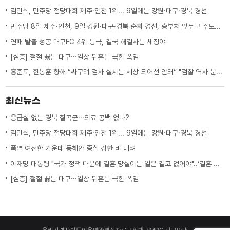
김민석, 민주당 전당대회 제주·인천 1위... 9일에는 강원·대구·경북 경선
민주당 8일 제주·인천, 9일 강원·대구·경북 순회 경선, 승부처 앞두고 주도권 잡기
연패 탈출 성공 대구FC 4위 등극, 결국 해결사는 세징야
[심층] 절절 끓는 대구···일상 뒤흔든 극한 폭염
홍준표, 한동훈 향해 “싸구려 검사 설치는 세상 되어선 안돼” "검찰 역사 문 닫게 원인 제공한 원흉"
최신뉴스
응급실 없는 경북 칠곡군···의료 공백 없나?
김민석, 민주당 전당대회 제주·인천 1위... 9일에는 강원·대구·경북 경선
폭염 여전한 가운데 동해안 중심 강한 비 내려
이재명 대통령 "국가 정책 때문에 결혼 망설이는 일은 결코 없어야"..‘결혼 페널티’ 제도 상 불이익 면밀히 조사 지시
[심층] 절절 끓는 대구···일상 뒤흔든 극한 폭염