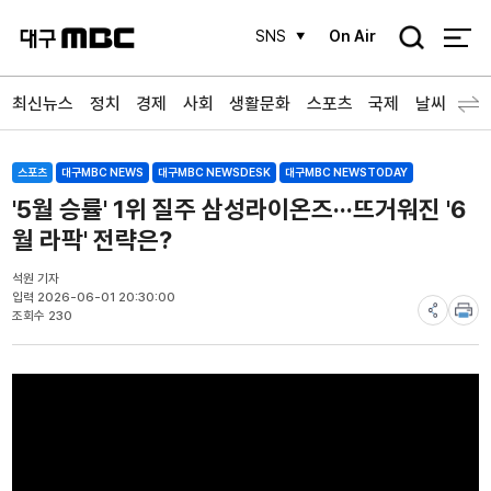
검
SNS
On Air
색
최신뉴스
정치
경제
사회
생활문화
스포츠
국제
날씨
스포츠
대구MBC NEWS
대구MBC NEWSDESK
대구MBC NEWSTODAY
'5월 승률' 1위 질주 삼성라이온즈···뜨거워진 '6
월 라팍' 전략은?
석원 기자
입력 2026-06-01 20:30:00
조회수 230