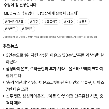
수령이 될 전망입니다.
MBC 뉴스 석원입니다. (영상취재 윤종희 장모세)
# 삼성라이온즈
# 야구
# 프로야구
# KBO
# 불펜
# 송민구
# 최형우
Copyright © Daegu Munhwa Broadcasting Corporation. All rights reserved.
추천뉴스
3연승으로 1위 지킨 삼성라이온즈 '30승'…'홈런'과 '선발' 살
아났다
삼성라이온즈, 오러클린과 추가 계약···'올스타 브레이크'까지
함께 한다
'충격 역전패' 삼성라이온즈…빛바랜 원태인의 110구, 디아즈
7번 타순 조정
선두 뺏긴 삼성라이온즈…'이틀 연속' 역전 만루홈런 허용, 충
격적 패배