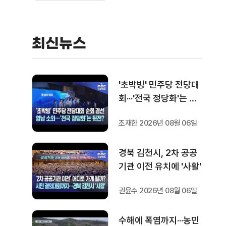
최신뉴스
'초박빙' 민주당 전당대
회···'전국 정당화'는 뒷
전?
조재한 2026년 08월 06일
경북 김천시, 2차 공공
기관 이전 유치에 '사활'
권윤수 2026년 08월 06일
수해에 폭염까지···농민