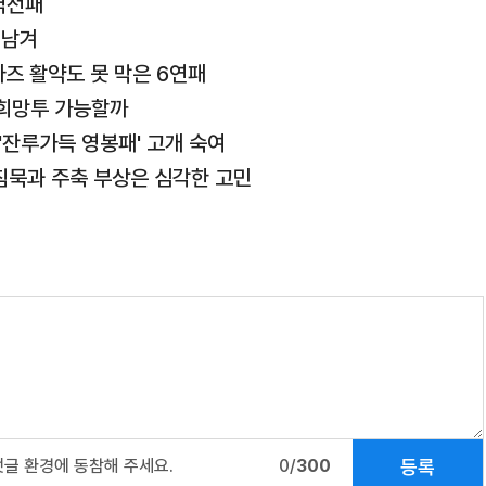
역전패
 남겨
즈 활약도 못 막은 6연패
 희망투 가능할까
'잔루가득 영봉패' 고개 숙여
권 침묵과 주축 부상은 심각한 고민
등록
댓글 환경에 동참해 주세요.
0/
300