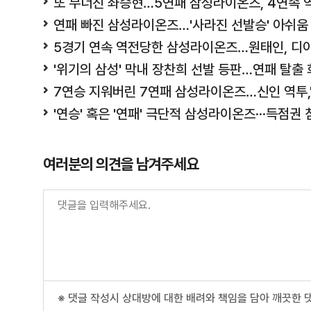
또 무너진 좌승현…5연패 삼성라이온즈, 4연속 
연패 빠진 삼성라이온즈…'사라진 선발승' 아쉬움
5경기 연속 역전당한 삼성라이온즈…원태인, 디아
'위기의 삼성' 막내 장찬희 선발 등판…연패 탈출
7연승 지워버린 7연패 삼성라이온즈…신인 역투,
'연승' 혹은 '연패' 극단적 삼성라이온즈···득점
여러분의 의견을 남겨주세요
※ 댓글 작성시 상대방에 대한 배려와 책임을 담아 깨끗한 