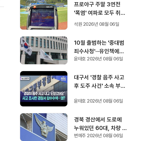
프로야구 주말 3연전
'폭염' 여파로 모두 취소
···다음 주 화요일부터 오
석원 2026년 08월 06일
후 7시 시작
10월 출범하는 '중대범
죄수사청'···유인책에도
윤태호 2026년 08월 06일
검사들 반응 '미지근'
대구서 '경찰 음주 사고
후 도주 사건' 소속 부서·
조사 경찰서 압수수색
윤태호 2026년 08월 06일
경북 경산에서 도로에
누워있던 60대, 차량 2
변예주 2026년 08월 06일
대에 잇따라 치여 숨져