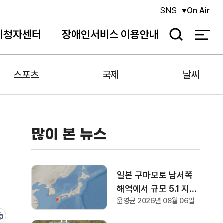
SNS
On Air
시청자센터
장애인서비스 이용안내
검
색
스포츠
국제
날씨
많이 본 뉴스
일본 구마모토 남서쪽
해역에서 규모 5.1 지진
윤영균 2026년 08월 06일
발생