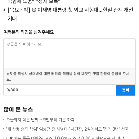
국힘에 도움” “정치 보복”
[목요논박] ① 이재명 대통령 첫 외교 시험대…한일 관계 개선
기대
여러분의 의견을 남겨주세요
※ 댓글 작성시 상대방에 대한 배려와 책임을 담아 깨끗한 댓글 환경에 동참해 주세
요.
등록
0/
300
많이 본 뉴스
오늘까지 더운 날씨···주말부터 기온 하락
'채 상병 순직 책임' 임성근 전 해병대 1사단장, 2심에서도 '징역 3년' 선고
이번에는 중동 여파?···코스피 0.6%·코스닥 0.36% 하락으로 장 마감