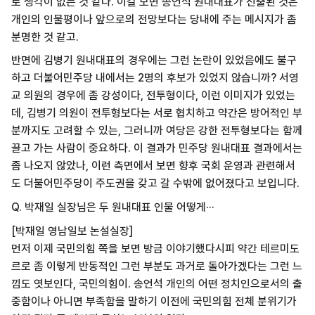
로 생각이 없는 것 같다. 이걸 보면 송언석 원내대표가 선출된 것은
개인의 인물평이나 앞으로의 전망보다는 당내에 주는 메시지가 좀
분명한 것 같고.
반면에 김병기 원내대표의 경우에는 그런 논란이 있었음에도 불구
하고 더불어민주당 내에서는 2명의 후보가 있었지 않습니까? 서영
교 의원의 경우에 좀 강성이다, 전투형이다, 이런 이미지가 있었는
데, 김병기 의원이 전투형보다는 서로 협치하고 약간은 방어적인 부
분까지도 고려할 수 있는, 그러니까 여당은 강한 전투형보다는 함께
끌고 가는 사람이 중요하다. 이 결과가 민주당 원내대표 결과에서는
좀 나오지 않았나, 이런 측면에서 보면 향후 국회 운영과 관련해서
도 더불어민주당이 주도권을 갖고 갈 수밖에 없어졌다고 보입니다.
Q. 박재일 실장님은 두 원내대표 인물 어떻게···
[박재일 영남일보 논설실장]
먼저 이제 국민의힘 쪽을 보면 방금 이야기했다시피 약간 테르미도
르로 좀 이렇게 반동적인 그런 부분도 과거로 돌아가겠다는 그런 느
낌도 엿보인다, 국민의힘이. 송언석 개인의 어떤 정치인으로서의 출
중함이나 아니면 부족함을 말하기 이전에 국민의힘 전체 분위기가