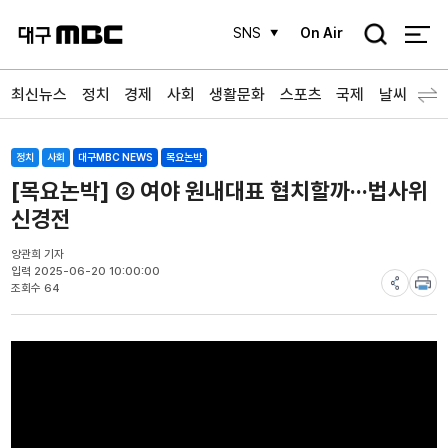
검
SNS
On Air
색
최신뉴스
정치
경제
사회
생활문화
스포츠
국제
날씨
정치
사회
대구MBC NEWS
목요논박
[목요논박] ② 여야 원내대표 협치할까···법사위
신경전
양관희 기자
입력 2025-06-20 10:00:00
조회수 64