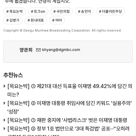
주에 뵙겠습니다. 안녕히 계십시오.
# 목요논박
# 토크on
# 국민의힘
# 송언석
# 더불어민주당
# 김병기
# 원내대표
# 여야
Copyright © Daegu Munhwa Broadcasting Corporation. All rights reserved.
양관희
khyang@dgmbc.com
추천뉴스
[목요논박] ① 제21대 대선 득표율 이재명 49.42%에 담긴 의
미는?
[목요논박] ② 이재명 대통령 취임사에 담긴 키워드 '실용주의'
'성장'
[목요논박] ① 재판 중지에 ‘사법리스크’ 벗은 이재명 대통령
[목요논박] ② 정부 1호 법안으로 ‘3대 특검법’ 공포···“오히려