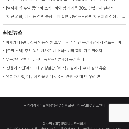
[날씨체크] 주말 동안 비 소식···비와 함께 기온 30도 안팎까지 떨어져
"이란 의회, 미국 등 선박 통항 금지 법안 검토"···트럼프 "이란과의 전쟁 곧 끝나"
최신뉴스
이재명 대통령, 경북 안동·의성 호우 피해 4개 면 특별재난지역 선포···국비 추가 지원
[주말 날씨] 주말 동안 반가운 비 소식···비와 함께 기온 떨어져
무분별한 건립에 유지비 폭탄···지방재정 등골 휜다
'장윤기 사건'에도···대구 경찰관, '제 식구 감싸기' 수사 정보 유출
유통 대기업, 대구에 아울렛 매장 조성 경쟁···기대 반 우려 반
윤리강령
사이트이용약관
영상자료구입
대구MBC 광고안내
회사명 : 대구문화방송주식회사
우편번호) 42288 대구광역시 수성구 욱수길 56 대구문화방송 053-740-9500