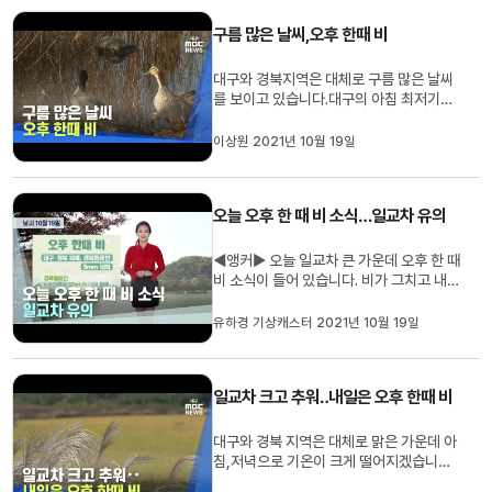
항 14.3, 구미 15,8도 등 10-16도의 분
구름 많은 날씨,오후 한때 비
포를 보이고 있습니다.낮 최고 기온은 대구
19도, 안동 16도 등 14~19도...
대구와 경북지역은 대체로 구름 많은 날씨
를 보이고 있습니다.대구의 아침 최저기온
은 6.8도, 경북은 청송 2.1 안동 4.1 포항
9도 등 2-9도의 기온 분포를 보였습니다.
이상원 2021년 10월 19일
낮 최고 기온은 대구 19도, 경북은 안동
16, 구미 18도 등 14-19도의 분포로 어제
와 비슷하겠습니다.오후에는 기압골의 영
오늘 오후 한 때 비 소식…일교차 유의
향으로 대구와 경북내륙, 경북 ...
◀앵커▶ 오늘 일교차 큰 가운데 오후 한 때
비 소식이 들어 있습니다. 비가 그치고 내일
부터 다시 추워지겠는데요.자세한 날씨 유
하경 기상캐스터입니다.◀유하경 기상캐스
유하경 기상캐스터 2021년 10월 19일
터▶1 어제는 서늘했던 아침공기가 무색할
만큼, 낮에는 언제 그랬냐는 듯 기온이 10
도 이상 올라가는 하루였습니다.일교차가
일교차 크고 추워‥내일은 오후 한때 비
많이 심하죠. 오늘 기압골...
대구와 경북 지역은 대체로 맑은 가운데 아
침,저녁으로 기온이 크게 떨어지겠습니다.
오늘 낮 최고 기온은 대구 18도, 안동 16도