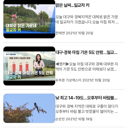
지나갔나 싶어 아쉬운 마음도 있는데요. 오
맑은 날씨...일교차 커
늘 출근길에는 안개에 유의하...
오늘 대구와 경북지역은 대체로 맑은 가운
데 일교차가 크겠습니다.오늘 아침 최저 기
온은 대구 5.1도를 비롯해 봉화 -0.5, 안동
3.2, 포항 7.8, 구미 4.1, 영천 2.5도 등으
한태연 2021년 10월 20일
로 어제보다 조금 낮거나 비슷했습니다.낮
기온은 대구 17도를 비롯해 14도에서 17
도로 일교차가 크겠습니다.동해안에는 풍
대구·경북 아침 기온 5도 안팎…일교차 커요
랑경보가 발효돼 있어 항해...
◀앵커▶오늘 아침 대구와 경북 대부분 지
역의 기온 5도 안팎으로 어제보다 낮겠습
니다.일교차도 크게 벌어져 체온변화에 유
의 하셔야겠는데요. 자세한 날씨 유하경 기
유하경 기상캐스터 2021년 10월 20일
상캐스터입니다. ◀유하경 기상캐스터▶1
오늘도 든든하게 입고 나오셔야겠습니다.
피부에 닿는 아침공기가 어제보다 쌀쌀한
낮 최고 14~19도…오후부터 바람불고 빗방울
데요.대구와 경북 대부분 지역에서 ...
대구와 경북 지역은 대체로 구름이 많다가
오후부터 바람 불고 빗방울이 떨어지는 곳
이 있겠습니다.예상 강수량은 대구와 경북
손은민 2021년 10월 19일
내륙, 동해안에 5mm 안팎입니다.대구의
현재 기온은 15.2도, 경북은 안동 11.7, 포