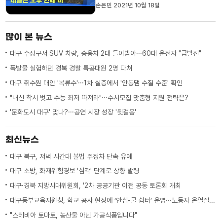
등 14도에서 19도의 분포로 어제보다
손은민 2021년 10월 18일
4~5도가량 높겠습니다.밤부터 차차 구름
이 많아지다 내일은 흐리고 오후 한때
5mm 안팎의 비가 오는 곳이 많겠습니다.
많이 본 뉴스
내일 아침 최저 기온은 3~10도, 낮 최...
대구 수성구서 SUV 차량, 승용차 2대 들이받아···60대 운전자 "급발진"
폭발물 실험하던 경북 경찰 특공대원 2명 다쳐
대구 취수원 대안 '복류수'···1차 실증에서 '안동댐 수질 수준' 확인
"내신 착시 벗고 수능 최저 따져라"···수시모집 맞춤형 지원 전략은?
'문화도시 대구' 맞나?···공연 시장 성장 '뒷걸음'
최신뉴스
대구 북구, 저녁 시간대 불법 주정차 단속 유예
대구 소방, 화재위험경보 '심각' 단계로 상향 발령
대구·경북 지방시대위원회, '2차 공공기관 이전 공동 토론회 개최
대구동부교육지원청, 학교 공사 현장에 ‘안심-쿨 쉼터’ 운영···노동자 온열질환 예방
"스테비아 토마토, 농산물 아닌 가공식품입니다"