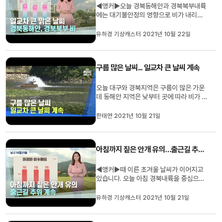
◀앵커▶오늘 경북동해안과 경북북부내륙
에는 대기불안정의 영향으로 비가 내리겠
습니다.그 외 대부분 지역에서는 일교차 큰
가운데 대체로 맑은 날씨 보이겠는데요. 자
유하경 기상캐스터 2021년 10월 22일
세한 날씨 유하경 기상캐스터입니다. ◀유
하경 기상캐스터▶1 오늘은 비가 내리는
지역과, 내리지 않는 지역 간의 날씨가 대
구름 많은 날씨... 일교차 큰 날씨 계속
조적인데요.먼저 경북동해안과 경...
오늘 대구와 경북지역은 구름이 많은 가운
데 동해안 지역은 낮부터 곳에 따라 비가 내
리겠습니다.오늘 아침 최저 기온은 대구 6
도를 비롯해 안동 3.2, 구미 4, 포항 8.5도
한태연 2021년 10월 21일
등으로 어제와 비슷하거나 조금 낮았습니
다.낮 최고 기온은 대구 16도를 비롯해 14
도에서 17도로 어제보다 2-3도 정도 낮겠
아침까지 짙은 안개 유의…출근길 추위 계속
습니다.대구기상청은 당분...
◀앵커▶때 이른 초겨울 날씨가 이어지고
있습니다. 오늘 아침 경북내륙을 중심으로
는 안개가 짙게 끼어있는데요.자세한 날씨
유하경 기상캐스터입니다.◀유하경 기상캐
유하경 기상캐스터 2021년 10월 21일
스터▶1 11월이 오기도 전에 추위에 익숙
해지고 있습니다.원래 ‘가을’이 이렇게 빨리