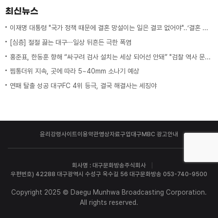
최신뉴스
이재명 대통령 "국가 정책 때문에 결혼 망설이는 일은 결코 없어야"..‘결혼 페널티’ 제도 상 불이익 면밀히 조사 지시
[심층] 절절 끓는 대구···일상 뒤흔든 극한 폭염
홍준표, 한동훈 향해 “싸구려 검사 설치는 세상 되어선 안돼” "검찰 역사 문 닫게 원인 제공한 원흉"
찜통더위 지속, 곳에 따라 5~40mm 소나기 예상
연패 탈출 성공 대구FC 4위 등극, 결국 해결사는 세징야
윤리강령
사이트이용약관
영상자료구입
대구MBC 광고안내
회사명 : 대구문화방송주식회사
우편번호) 42288 대구광역시 수성구 욱수길 56 대구문화방송 053-740-9500
Copyright 2025 © Daegu Munhwa Broadcasting Corporation.
All rights reserved.