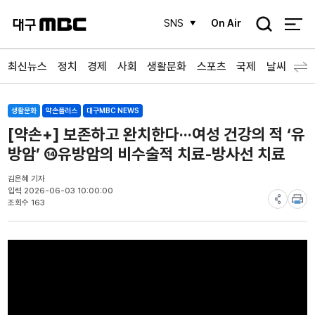
검
SNS
On Air
색
최신뉴스
정치
경제
사회
생활문화
스포츠
국제
날씨
생활문화
약손플러스
대구MBC NEWS
[약손+] 보존하고 완치한다···여성 건강의 적 ‘유
방암’ ⑭유방암의 비수술적 치료-방사선 치료
김은혜 기자
입력 2026-06-03 10:00:00
조회수 163