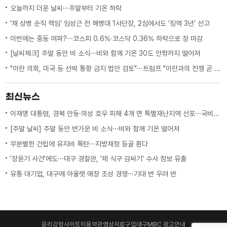
오늘까지 더운 날씨···주말부터 기온 하락
'채 상병 순직 책임' 임성근 전 해병대 1사단장, 2심에서도 '징역 3년' 선고
이번에는 중동 여파?···코스피 0.6%·코스닥 0.36% 하락으로 장 마감
[날씨체크] 주말 동안 비 소식···비와 함께 기온 30도 안팎까지 떨어져
"이란 의회, 미국 등 선박 통항 금지 법안 검토"···트럼프 "이란과의 전쟁 곧 끝나"
최신뉴스
이재명 대통령, 경북 안동·의성 호우 피해 4개 면 특별재난지역 선포···국비 추가 지원
[주말 날씨] 주말 동안 반가운 비 소식···비와 함께 기온 떨어져
무분별한 건립에 유지비 폭탄···지방재정 등골 휜다
'장윤기 사건'에도···대구 경찰관, '제 식구 감싸기' 수사 정보 유출
유통 대기업, 대구에 아울렛 매장 조성 경쟁···기대 반 우려 반
윤리강령
사이트이용약관
영상자료구입
대구MBC 광고안내