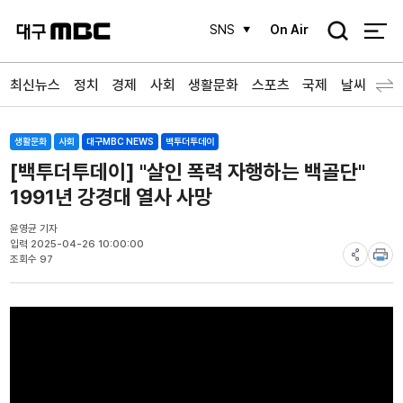
검
SNS
On Air
색
최신뉴스
정치
경제
사회
생활문화
스포츠
국제
날씨
생활문화
사회
대구MBC NEWS
백투더투데이
[백투더투데이] "살인 폭력 자행하는 백골단"
1991년 강경대 열사 사망
윤영균 기자
입력 2025-04-26 10:00:00
조회수 97