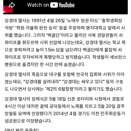
강경대 열사는 1991년 4월 26일 '노태우 정권 타도' '총학생회장
석방' '학원 자율화 완전 승리' 등을 주장하며 명지대학교 앞에서 시
위를 했습니다. 그러자 '백골단'이라고 불리던 사복 경찰관들이 쇠
파이프를 휘두르며 시위 진압에 나섰는데요, 강경대 열사는 학교 쪽
으로 후퇴하려고 높이 1.5m 담을 넘으려다 백골단에게 붙잡혀 쇠
파이프로 무자비하게 폭행당하고 방치됐습니다. 학생들이 세브란스
병원으로 옮겼지만 한 시간 만에 숨졌습니다.
강경대 열사의 죽음으로 대구를 포함해 전국적 집회와 시위가 이어
졌는데요, "강경대를 살려내라" "강경대는 싸우고 있다" 등의 구호
도 나오면서 당시에는 '제2의 6월항쟁'이라고 불리기도 했습니다.
강경대 열사의 장례식은 5월 18일 신촌 로터리와 시청에서 경찰과
4시간 이상 대치한 끝에 공덕동에서 노제를 치르고 5월 20일 광주
망월동 묘역에 안장됐다가 2014년 4월 경기도 이천 민주화운동기
념공원으로 이장됐습니다.
(영상 편집 윤종희)