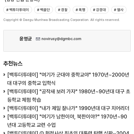
# 백투더투데이
# 백골단
# 경찰
# 폭행
# 강경대
# 열사
Copyright © Daegu Munhwa Broadcasting Corporation. All rights reserved.
윤영균
novirusy@dgmbc.com
추천뉴스
[백투더투데이] "여기가 군대야 중학교야" 1970년~2000년
대 대구의 중학교 입학식
[백투더투데이] "공작새 보러 가자" 1980년~90년대 대구 초
등학교 체험 학습
[백투더투데이] "내가 제일 잘나가" 1990년대 대구 치어리더
[백투더투데이] "여기가 남한이야, 북한이야?" 1970년~90
년대 고등학교 교련 수업
[백투더투데이] ① 헌정사상 최초의 대통령 탄핵 심판···2004