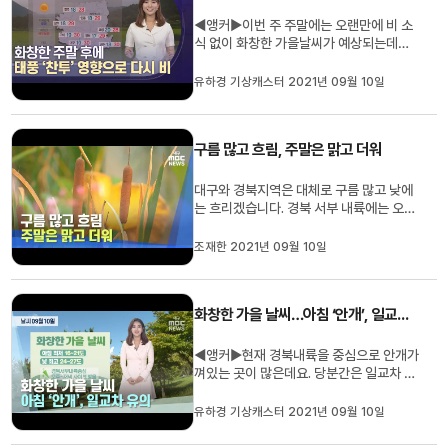
◀앵커▶이번 주 주말에는 오랜만에 비 소
식 없이 화창한 가을날씨가 예상되는데요.
다음주에는 14호 태풍 ‘찬투의 영향으로
다시 한 번 비가 내리겠습니다.자세한 날씨
유하경 기상캐스터 2021년 09월 10일
유하경 기상캐스터입니다.◀유하경 기상캐
스터▶장마가 길게 이어지며 가을을 재촉
하더니, 9월에 접어들면서 본격적인 가을
구름 많고 흐림, 주말은 맑고 더워
에 성큼 다가섰습니다.수채화 같...
대구와 경북지역은 대체로 구름 많고 낮에
는 흐리겠습니다. 경북 서부 내륙에는 오후
부터 저녁 사이 빗방울 떨어지는 곳도 있겠
습니다. 낮 기온은 대구 26도 등 24~27
조재한 2021년 09월 10일
도 분포로 어제보다 1~2도 낮겠습니다. 대
구기상청은 주말인 내일과 모레는 대체로
맑고 낮 기온은 30도 이상 오르며 더운 날
화창한 가을 날씨…아침 ‘안개’, 일교차유의
씨를 보이다 다음 주 화요일과...
◀앵커▶현재 경북내륙을 중심으로 안개가
껴있는 곳이 많은데요. 당분간은 일교차 큰
가을날씨가 이어지겠습니다.자세한 날씨
유하경 기상캐스터입니다.◀유하경 기상캐
유하경 기상캐스터 2021년 09월 10일
스터▶낮에는 뜨거운 햇살이 내리쫴더니
아침에는 언제 그랬냐는 듯이 선선한데요.