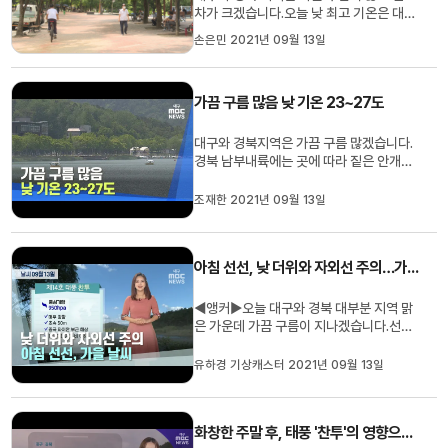
차가 크겠습니다.오늘 낮 최고 기온은 대구
27도 등 23도에서 27도의 분포로 어제보
손은민 2021년 09월 13일
다 3도가량 낮겠습니다.대구기상청은 내일
과 모레는 북상하는 제14호 태풍 '찬투'의
영향으로 대구와 경북 남부 내륙을 중심으
가끔 구름 많음 낮 기온 23~27도
로 바람이 강하게 불고 비가 오겠다고 예보
했습니다.예상 강수량은 1...
대구와 경북지역은 가끔 구름 많겠습니다.
경북 남부내륙에는 곳에 따라 짙은 안개가
있는데 오전에 모두 걷히겠습니다. 오늘 낮
기온은 대구 27도 등 23~27도의 분포로
조재한 2021년 09월 13일
예상됩니다. 내일과 모레는 대체로 흐린 가
운데 곳에 따라 10~30mm의 비가 내릴
것으로 보입니다. 대구기상청은 오는 16일
아침 선선, 낮 더위와 자외선 주의…가을 날씨
과 17일에는 제14호 태풍 '찬...
◀앵커▶오늘 대구와 경북 대부분 지역 맑
은 가운데 가끔 구름이 지나겠습니다.선선
한 아침 저녁과 달리 낮에는 자외선 지수가
높은데요. 자세한 날씨 유하경 기상캐스터
유하경 기상캐스터 2021년 09월 13일
입니다.◀유하경 기상캐스터▶화창했던 주
말 잘 보내셨나요?오늘도 쾌청한 가을 날
씨 속 가끔 구름 많겠습니다. 월요일 대구의
화창한 주말 후, 태풍 '찬투'의 영향으로 다시 비
기온 21도, 안동과 구미 19도...