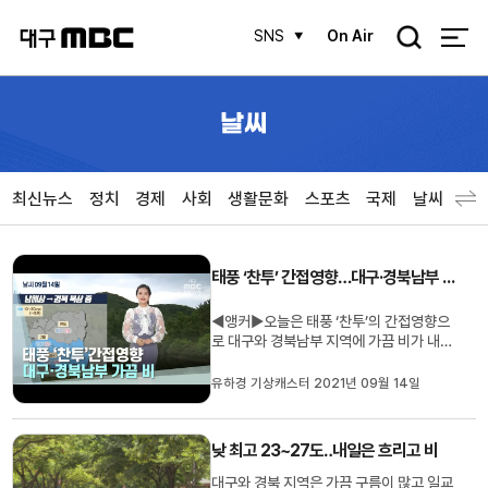
검
SNS
On Air
색
날씨
최신뉴스
정치
경제
사회
생활문화
스포츠
국제
날씨
태풍 ‘찬투’ 간접영향…대구·경북남부 가끔 비
◀앵커▶오늘은 태풍 ‘찬투’의 간접영향으
로 대구와 경북남부 지역에 가끔 비가 내리
겠습니다.일교차 큰 가운데 기온은 어제와
비슷하겠습니다. 자세한 날씨 유하경 기상
유하경 기상캐스터 2021년 09월 14일
캐스터입니다. ◀유하경 기상캐스터▶가을
로 접어들면서 일교차가 계속해서 벌어지
고 있습니다. 어제는 바람도 꽤 많이 불었는
낮 최고 23~27도‥내일은 흐리고 비
데요.화요일 대구의 기온 21도...
대구와 경북 지역은 가끔 구름이 많고 일교