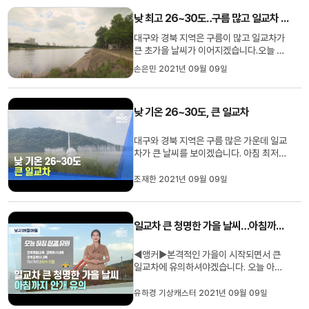
하루에 두 계절이 오고가는 느낌입니다. 오
낮 최고 26~30도‥구름 많고 일교차 큰 날씨
늘 아침에도 대부분 지역에서 1...
대구와 경북 지역은 구름이 많고 일교차가
큰 초가을 날씨가 이어지겠습니다.오늘 낮
최고 기온은 대구 29도, 안동 28도, 경산
손은민 2021년 09월 09일
이 30도까지 오르며 어제와 비슷하거나 조
금 더 높겠습니다.내일은 오전까지 흐리다
차차 개겠고 아침 최저 기온은 13~20도,
낮 기온 26~30도, 큰 일교차
낮 최고 기온은 24~27도로 오늘보다
2~3도가량 낮겠습니다.대구기상청...
대구와 경북 지역은 구름 많은 가운데 일교
차가 큰 날씨를 보이겠습니다. 아침 최저기
온은 대구 18.7, 봉화 13.4, 포항 19.8도
등 13~20도의 분포를 보였습니다. 낮 기
조재한 2021년 09월 09일
온은 대구 29도 등 26~30도로 10도 안
팎의 일교차를 보이겠습니다. 내일은 아침
기온 13~20도, 낮 기온 24~27도로 예상
일교차 큰 청명한 가을 날씨…아침까지 안개 유의
됩니다. 대구기상청은 내일 경북 북...
◀앵커▶본격적인 가을이 시작되면서 큰
일교차에 유의하셔야겠습니다. 오늘 아침
까지는 짙은 안개 낀 지역도 많은데요.자세
한 날씨 유하경 기상캐스터입니다. ◀유하
유하경 기상캐스터 2021년 09월 09일
경 기상캐스터▶어제는 한 폭의 수채화 같