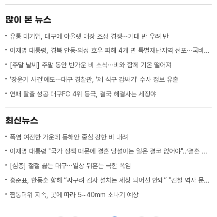
은 파란 하늘과 뭉게구름이 펼쳐졌는데요.
가을에 정취를 느낄 수 있는 청명한 하늘이
많이 본 뉴스
었습니다. 오늘 아침에는 안개에 ...
유통 대기업, 대구에 아울렛 매장 조성 경쟁···기대 반 우려 반
이재명 대통령, 경북 안동·의성 호우 피해 4개 면 특별재난지역 선포···국비 추가 지원
[주말 날씨] 주말 동안 반가운 비 소식···비와 함께 기온 떨어져
'장윤기 사건'에도···대구 경찰관, '제 식구 감싸기' 수사 정보 유출
연패 탈출 성공 대구FC 4위 등극, 결국 해결사는 세징야
최신뉴스
폭염 여전한 가운데 동해안 중심 강한 비 내려
이재명 대통령 "국가 정책 때문에 결혼 망설이는 일은 결코 없어야"..‘결혼 페널티’ 제도 상 불이익 면밀히 조사 지시
[심층] 절절 끓는 대구···일상 뒤흔든 극한 폭염
홍준표, 한동훈 향해 “싸구려 검사 설치는 세상 되어선 안돼” "검찰 역사 문 닫게 원인 제공한 원흉"
찜통더위 지속, 곳에 따라 5~40mm 소나기 예상