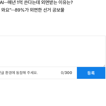
 AI···매년 1억 쓴다는데 외면받는 이유는?
와요”···89%가 외면한 선거 공보물
등록
댓글 환경에 동참해 주세요.
0/
300