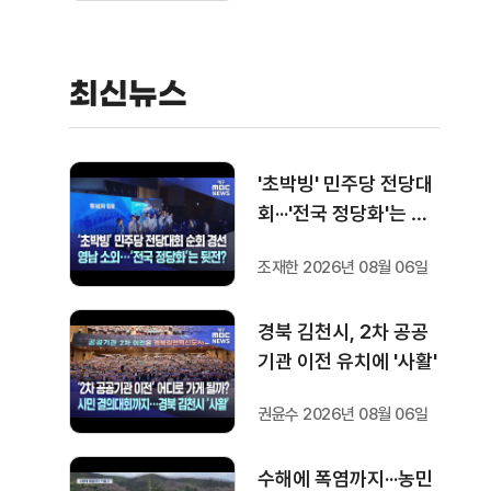
최신뉴스
'초박빙' 민주당 전당대
회···'전국 정당화'는 뒷
전?
조재한 2026년 08월 06일
경북 김천시, 2차 공공
기관 이전 유치에 '사활'
권윤수 2026년 08월 06일
수해에 폭염까지···농민