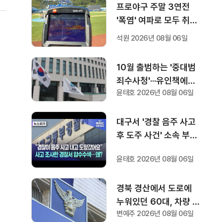
프로야구 주말 3연전
'폭염' 여파로 모두 취소
···다음 주 화요일부터 오
석원 2026년 08월 06일
후 7시 시작
10월 출범하는 '중대범
죄수사청'···유인책에도
윤태호 2026년 08월 06일
검사들 반응 '미지근'
대구서 '경찰 음주 사고
후 도주 사건' 소속 부서·
조사 경찰서 압수수색
윤태호 2026년 08월 06일
경북 경산에서 도로에
누워있던 60대, 차량 2
변예주 2026년 08월 06일
대에 잇따라 치여 숨져