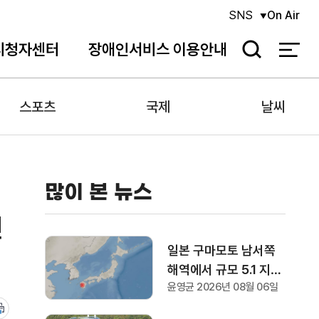
SNS
On Air
시청자센터
장애인서비스 이용안내
검
색
스포츠
국제
날씨
많이 본 뉴스
인
일본 구마모토 남서쪽
해역에서 규모 5.1 지진
윤영균 2026년 08월 06일
발생