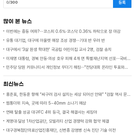
등록
0/
300
많이 본 뉴스
이번에는 중동 여파?···코스피 0.6%·코스닥 0.36% 하락으로 장 마감
유통 대기업, 대구에 아울렛 매장 조성 경쟁···기대 반 우려 반
대구에서 '3살 원생 학대한' 국공립 어린이집 교사 2명, 검찰 송치
이재명 대통령, 경북 안동·의성 호우 피해 4개 면 특별재난지역 선포···국비 추가 지원
민주당 당원 커뮤니티서 개인정보 무더기 해킹···"전당대회 온라인 투표와는 무관"
최신뉴스
홍준표, 한동훈 향해 “싸구려 검사 설치는 세상 되어선 안돼” "검찰 역사 문 닫게 원인 제공한 원흉"
찜통더위 지속, 곳에 따라 5~40mm 소나기 예상
연패 탈출 성공 대구FC 4위 등극, 결국 해결사는 세징야
계명대·달성 1차산업공단, 모빌리티 산업 경쟁력 강화 협약 체결
대구경북첨단의료산업진흥재단, 신변종 감염병 신속 진단 기술 이전