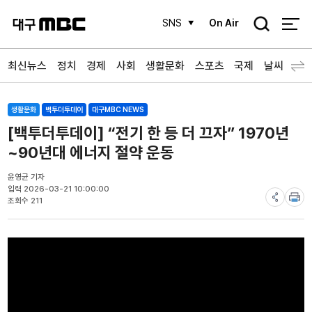
검
SNS
On Air
색
최신뉴스
정치
경제
사회
생활문화
스포츠
국제
날씨
생활문화
백투더투데이
대구MBC NEWS
[백투더투데이] “전기 한 등 더 끄자” 1970년
~90년대 에너지 절약 운동
윤영균 기자
입력 2026-03-21 10:00:00
조회수 211