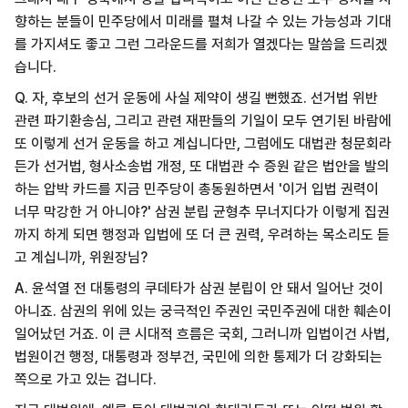
향하는 분들이 민주당에서 미래를 펼쳐 나갈 수 있는 가능성과 기대
를 가지셔도 좋고 그런 그라운드를 저희가 열겠다는 말씀을 드리겠
습니다.
Q. 자, 후보의 선거 운동에 사실 제약이 생길 뻔했죠. 선거법 위반
관련 파기환송심, 그리고 관련 재판들의 기일이 모두 연기된 바람에
또 이렇게 선거 운동을 하고 계십니다만, 그럼에도 대법관 청문회라
든가 선거법, 형사소송법 개정, 또 대법관 수 증원 같은 법안을 발의
하는 압박 카드를 지금 민주당이 총동원하면서 '이거 입법 권력이
너무 막강한 거 아니야?' 삼권 분립 균형추 무너지다가 이렇게 집권
까지 하게 되면 행정과 입법에 또 더 큰 권력, 우려하는 목소리도 듣
고 계십니까, 위원장님?
A. 윤석열 전 대통령의 쿠데타가 삼권 분립이 안 돼서 일어난 것이
아니죠. 삼권의 위에 있는 궁극적인 주권인 국민주권에 대한 훼손이
일어났던 거죠. 이 큰 시대적 흐름은 국회, 그러니까 입법이건 사법,
법원이건 행정, 대통령과 정부건, 국민에 의한 통제가 더 강화되는
쪽으로 가고 있는 겁니다.