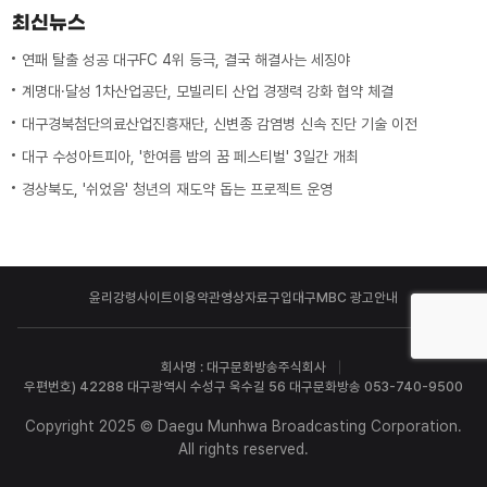
최신뉴스
연패 탈출 성공 대구FC 4위 등극, 결국 해결사는 세징야
계명대·달성 1차산업공단, 모빌리티 산업 경쟁력 강화 협약 체결
대구경북첨단의료산업진흥재단, 신변종 감염병 신속 진단 기술 이전
대구 수성아트피아, '한여름 밤의 꿈 페스티벌' 3일간 개최
경상북도, '쉬었음' 청년의 재도약 돕는 프로젝트 운영
윤리강령
사이트이용약관
영상자료구입
대구MBC 광고안내
회사명 : 대구문화방송주식회사
우편번호) 42288 대구광역시 수성구 욱수길 56 대구문화방송 053-740-9500
Copyright 2025 © Daegu Munhwa Broadcasting Corporation.
All rights reserved.