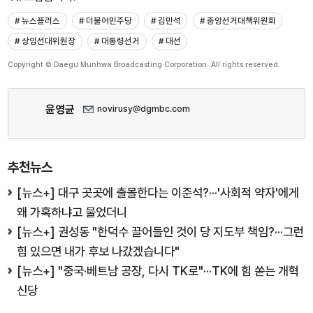
# 뉴스플러스
# 더불어민주당
# 김민석
# 중앙선거대책위원회
# 상임선대위원장
# 대통령선거
# 대선
Copyright © Daegu Munhwa Broadcasting Corporation. All rights reserved.
윤영균
novirusy@dgmbc.com
추천뉴스
[뉴스+] 대구 곳곳에 출몰한다는 이준석?···'사회적 약자'에게
왜 가혹하냐고 물었더니
[뉴스+] 권성동 "한덕수 끌어들인 것이 당 지도부 책임?···그런
힘 있으면 내가 후보 나갔겠습니다"
[뉴스+] "중국·베트남 공장, 다시 TK로"···TK에 힘 쏟는 개혁
신당