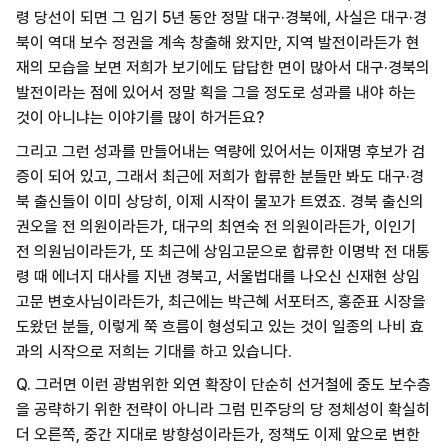
령 당선이 되면 그 임기 5년 동안 정말 대구·경북에, 사실은 대구·경
북이 역대 보수 정권을 계속 창출해 왔지만, 지역 발전이라든가 현
재의 모습을 보면 저희가 보기에도 답답한 면이 많아서 대구·경북의
발전이라는 점에 있어서 정말 획을 그을 정도로 성과를 내야 하는
것이 아니냐는 이야기를 많이 하거든요?
그리고 그런 성과를 만들어내는 역량에 있어서는 이재명 후보가 검
증이 되어 있고, 그래서 최근에 저희가 합류한 분들만 봐도 대구·경
북 출신들이 이미 상당히, 이제 시작이 물꼬가 트였죠. 경북 출신의
권오을 전 의원이라든가, 대구의 최연숙 전 의원이라든가, 이인기
전 의원님이라든가, 또 최근에 상임고문으로 합류한 이명박 전 대통
령 때 에너지 대사를 지낸 경북고, 서울법대를 나오신 신재현 상임
고문 변호사님이라든가, 최근에는 박근혜 서포터즈, 홍준표 시장을
도왔던 분들, 이렇게 쭉 흐름이 형성되고 있는 것이 일종의 나비 효
과의 시작으로 저희는 기대를 하고 있습니다.
Q. 그러면 이런 광범위한 외연 확장이 단순히 선거철에 중도 보수층
을 공략하기 위한 전략이 아니라 그럼 민주당의 당 정체성이 확실히
더 오른쪽, 중간 지대로 방향성이라든가, 정책도 이제 앞으로 변한