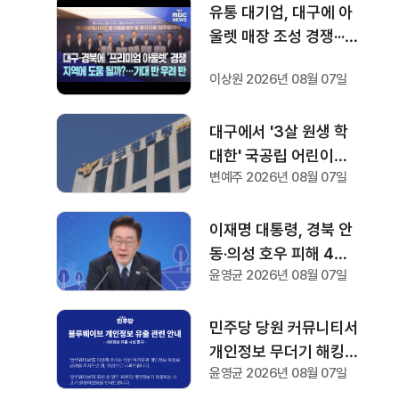
유통 대기업, 대구에 아
울렛 매장 조성 경쟁···기
대 반 우려 반
이상원 2026년 08월 07일
대구에서 '3살 원생 학
대한' 국공립 어린이집
변예주 2026년 08월 07일
교사 2명, 검찰 송치
이재명 대통령, 경북 안
동·의성 호우 피해 4개
윤영균 2026년 08월 07일
면 특별재난지역 선포···
국비 추가 지원
민주당 당원 커뮤니티서
개인정보 무더기 해킹
윤영균 2026년 08월 07일
···"전당대회 온라인 투