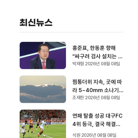
표와는 무관"
최신뉴스
홍준표, 한동훈 향해
“싸구려 검사 설치는 세
박재형 2026년 08월 08일
상 되어선 안돼” "검찰
역사 문 닫게 원인 제공
한 원흉"
찜통더위 지속, 곳에 따
라 5~40mm 소나기
조재한 2026년 08월 08일
예상
연패 탈출 성공 대구FC
4위 등극, 결국 해결사
는 세징야
석원 2026년 08월 08일