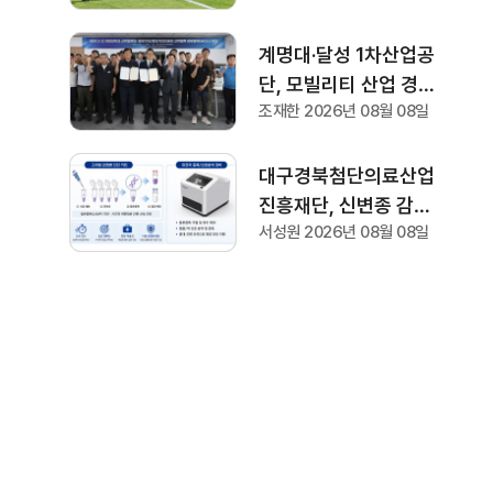
계명대·달성 1차산업공
단, 모빌리티 산업 경쟁
조재한 2026년 08월 08일
력 강화 협약 체결
대구경북첨단의료산업
진흥재단, 신변종 감염
서성원 2026년 08월 08일
병 신속 진단 기술 이전