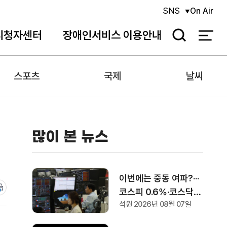
SNS
On Air
시청자센터
장애인서비스 이용안내
검
색
스포츠
국제
날씨
많이 본 뉴스
이번에는 중동 여파?···
코스피 0.6%·코스닥
석원 2026년 08월 07일
0.36% 하락으로 장 마
감