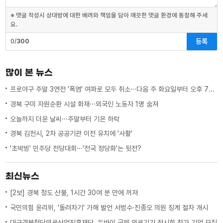
※ 댓글 작성시 상대방에 대한 배려와 책임을 담아 깨끗한 댓글 환경에 동참해 주세
요.
등록
0/
300
많이 본 뉴스
프로야구 주말 3연전 '폭염' 여파로 모두 취소···다음 주 화요일부터 오후 7시 시작
경북 구미 자원순환 시설 화재···외국인 노동자 1명 숨져
오늘까지 더운 날씨···주말부터 기온 하락
경북 김천시, 2차 공공기관 이전 유치에 '사활'
'초박빙' 민주당 전당대회···'전국 정당화'는 뒷전?
최신뉴스
[2보] 경북 청도 산불, 1시간 30여 분 만에 꺼져
국민의힘 윤리위, '돌려차기' 가해 발언 서범수·진종오 의원 징계 절차 개시
대구경북첨단의료산업진흥재단, 두바이 국제 의료기기 전시회 참가 기업 모집