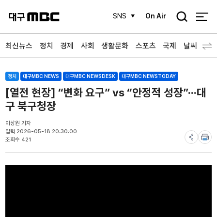
검
SNS
On Air
색
최신뉴스
정치
경제
사회
생활문화
스포츠
국제
날씨
정치
대구MBC NEWS
대구MBC NEWSDESK
대구MBC NEWSTODAY
[열전 현장] “변화 요구” vs “안정적 성장”···대
구 북구청장
이상원 기자
입력 2026-05-18 20:30:00
조회수 421