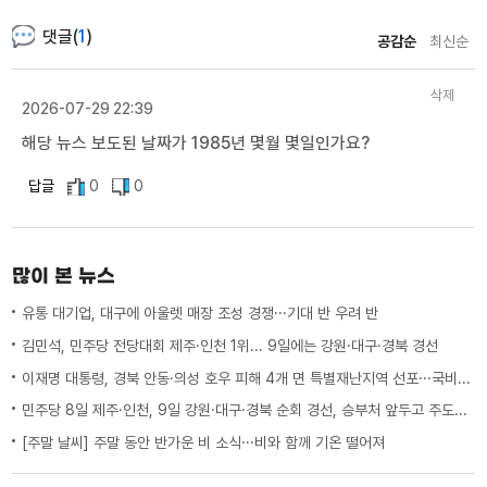
댓글(
1
)
공감순
최신순
삭제
2026-07-29 22:39
해당 뉴스 보도된 날짜가 1985년 몇월 몇일인가요?
답글
0
0
많이 본 뉴스
유통 대기업, 대구에 아울렛 매장 조성 경쟁···기대 반 우려 반
김민석, 민주당 전당대회 제주·인천 1위... 9일에는 강원·대구·경북 경선
이재명 대통령, 경북 안동·의성 호우 피해 4개 면 특별재난지역 선포···국비 추가 지원
민주당 8일 제주·인천, 9일 강원·대구·경북 순회 경선, 승부처 앞두고 주도권 잡기
[주말 날씨] 주말 동안 반가운 비 소식···비와 함께 기온 떨어져