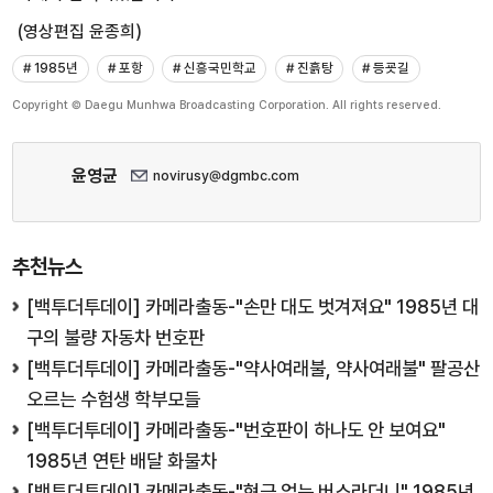
(영상편집 윤종희)
# 1985년
# 포항
# 신흥국민학교
# 진흙탕
# 등굣길
Copyright © Daegu Munhwa Broadcasting Corporation. All rights reserved.
윤영균
novirusy@dgmbc.com
추천뉴스
[백투더투데이] 카메라출동-"손만 대도 벗겨져요" 1985년 대
구의 불량 자동차 번호판
[백투더투데이] 카메라출동-"약사여래불, 약사여래불" 팔공산
오르는 수험생 학부모들
[백투더투데이] 카메라출동-"번호판이 하나도 안 보여요"
1985년 연탄 배달 화물차
[백투더투데이] 카메라출동-"현금 없는 버스라더니" 1985년