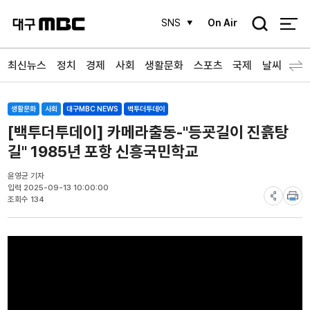
검
SNS
On Air
색
최신뉴스
정치
경제
사회
생활문화
스포츠
국제
날씨
생활문화
사회
대구MBC NEWS
백투더투데이
[백투더투데이] 카메라출동-"등굣길이 진흙탕
길" 1985년 포항 신흥국민학교
윤영균 기자
입력 2025-09-13 10:00:00
조회수 134