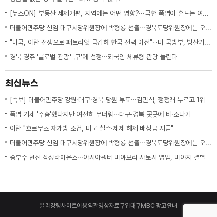
[뉴스ON] 부동산 세제개편, 지역에는 어떤 영향?···극한 폭염이 흔드는 여름 일상
더불어민주당 신임 대구시당위원장에 박형룡 선출···경북도당위원장에는 오중기
"미국, 이란 전쟁으로 패트리엇 급감해 한국 전력 이전"···미 국방부, 방산기업에 "생산 능력 확대 계획 21일까지 제출하라"
경북 경주 '글로벌 관광특구'에 선정···외국인 체류형 관광 늘린다
최신뉴스
[속보] 더불어민주당 강원·대구·경북 당원 투표···김민석, 정청래 누르고 1위
폭염 기세 '주춤'했다지만 여전히 무더워···대구·경북 곳곳에 비·소나기
이란 "호르무즈 재개방 조건, 미군 철수·제제 해제·배상금 지급"
더불어민주당 신임 대구시당위원장에 박형룡 선출···경북도당위원장에는 오중기
승부수 던진 삼성라이온즈···아시아쿼터 미야모리 사토시 영입, 미야지 결별
윤리강령
사이트이용약관
영상자료구입
대구MBC 광고안내