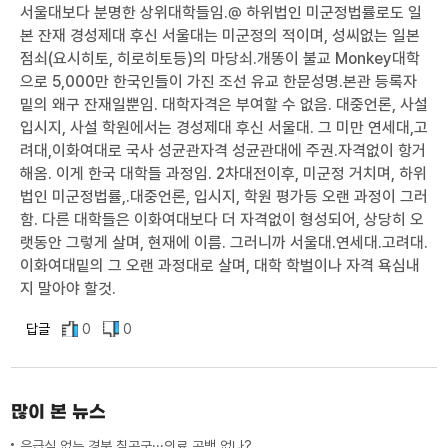
서울대보다 분명한 상위대학들임.@ 하위법인 미군정법률로도 일
본 잔재 경성제대 후신 서울대는 미군정의 적이며, 성씨없는 일본
점쇠(요시히토, 히로히토등)의 마당쇠.개똥이 불교 Monkey대학
으로 5,000만 한국인들이 가진 조선 유교 한문성명.본관 등록자
밑의 왜구 잔재일뿐임. 대학자격은 부여할 수 없음. 대중언론, 사설
입시지, 사설 학원에서는 경성제대 후신 서울대. 그 미만 연세대,고
려대,이화여대로 국사 성균관자격 성균관대에 주권.자격없이 항거
해옴. 이게 한국 대학들 과정임. 2차대전이후, 미군정 거치며, 하위
법인 미군정법률,.대중언론, 입시지, 학원 평가등 오랜 과정이 그러
함. 다른 대학들은 이화여대보다 더 자격없이 형성되어, 상당히 오
랫동안 그렇게 살며, 현재에 이름. 그러니까 서울대.연세대.고려대.
이화여대밑의 그 오랜 과정대로 살며, 대학 학벌이나 자격 욕심내
지 말아야 할것.
답글
0
0
많이 본 뉴스
응급실 없는 경북 칠곡군···의료 공백 없나?