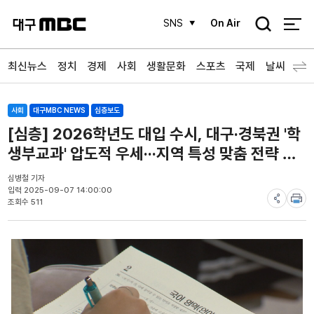
검
SNS
On Air
색
최신뉴스
정치
경제
사회
생활문화
스포츠
국제
날씨
사회
대구MBC NEWS
심층보도
[심층] 2026학년도 대입 수시, 대구·경북권 '학
생부교과' 압도적 우세···지역 특성 맞춤 전략 필
수
심병철 기자
입력 2025-09-07 14:00:00
조회수 511