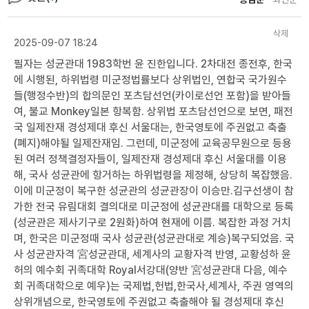
삭제
2025-09-07 18:24
필자는 성균관대 1983학번 윤 진한입니다. 2차대전 종전후, 한국
에 시행된, 하위법령 미군정법률보다 상위법인, 연합국 국가원수
들(행정수반)의 합의문인 포츠담선언(카이로선언 포함)을 받아들
여, 불교 Monkey일본 항복함. 상위법 포츠담선언으로 보면, 패전
국 일제잔재 경성제대 후신 서울대는, 한국영토에 주권없고 축출
(폐지)해야될 일제잔재임. 그런데, 미군정에 교육공무원으로 등용
된 여러 정책결정자들이, 일제잔재 경성제대 후신 서울대를 이용
해, 국사 성균관에 항거하는 하위법령을 제정해, 상당히 복잡했음.
이에 미군정이 복구한 성균관의 성균관장이 이승만.김구선생이 참
가한 전국 유림대회 결의대로 미군정에 성균관대를 대학으로 등록
(성균관은 제사기구로 2원화)하여 현재에 이름. 복잡한 과정 거치
며, 한국은 미군정때 국사 성균관(성균관대로 계승)복구되었음. 국
사 성균관자격 宮성균관대, 세계사의 교황자격 반영, 교황성하 윤
허의 예수회 귀족대학 Royal서강대(양반 宮성균관대 다음, 예수
회 귀족대학으로 예우)는 국제법,헌법,한국사,세계사, 주권 영역의
상위개념으로, 한국영토에 주권없고 축출해야 될 경성제대 후신