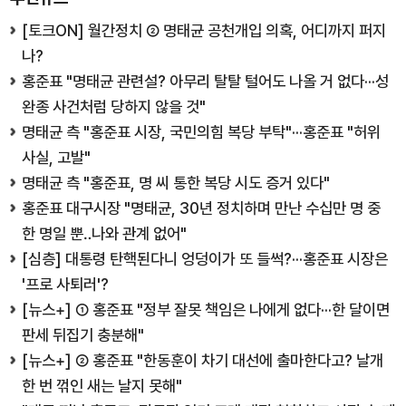
[토크ON] 월간정치 ② 명태균 공천개입 의혹, 어디까지 퍼지
나?
홍준표 "명태균 관련설? 아무리 탈탈 털어도 나올 거 없다···성
완종 사건처럼 당하지 않을 것"
명태균 측 "홍준표 시장, 국민의힘 복당 부탁"···홍준표 "허위
사실, 고발"
명태균 측 "홍준표, 명 씨 통한 복당 시도 증거 있다"
홍준표 대구시장 "명태균, 30년 정치하며 만난 수십만 명 중
한 명일 뿐‥나와 관계 없어"
[심층] 대통령 탄핵된다니 엉덩이가 또 들썩?···홍준표 시장은
'프로 사퇴러'?
[뉴스+] ① 홍준표 "정부 잘못 책임은 나에게 없다···한 달이면
판세 뒤집기 충분해"
[뉴스+] ② 홍준표 "한동훈이 차기 대선에 출마한다고? 날개
한 번 꺾인 새는 날지 못해"