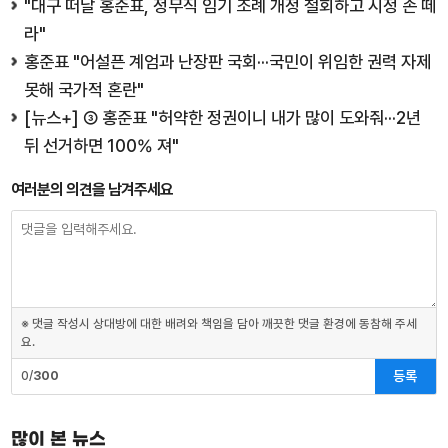
"대구 떠날 홍준표, 정무직 임기 조례 개정 철회하고 시정 손 떼
라"
홍준표 "어설픈 계엄과 난장판 국회···국민이 위임한 권력 자제
못해 국가적 혼란"
[뉴스+] ③ 홍준표 "허약한 정권이니 내가 많이 도와줘···2년
뒤 선거하면 100% 져"
여러분의 의견을 남겨주세요
※ 댓글 작성시 상대방에 대한 배려와 책임을 담아 깨끗한 댓글 환경에 동참해 주세
요.
등록
0/
300
많이 본 뉴스