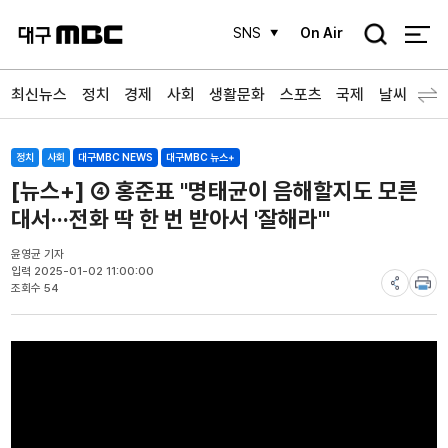
검
SNS
On Air
색
최신뉴스
정치
경제
사회
생활문화
스포츠
국제
날씨
정치
사회
대구MBC NEWS
대구MBC 뉴스+
[뉴스+] ④ 홍준표 "명태균이 음해할지도 모른
대서···전화 딱 한 번 받아서 '잘해라'"
윤영균 기자
입력 2025-01-02 11:00:00
조회수 54