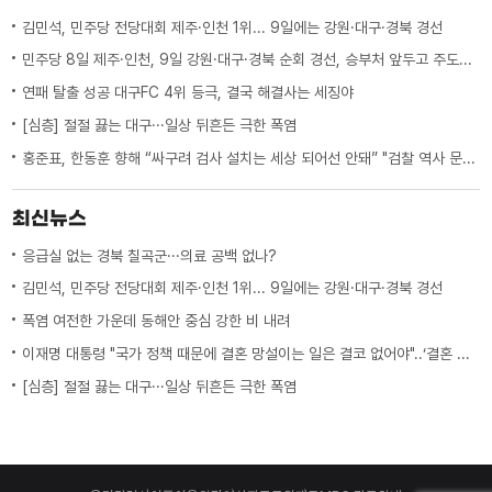
김민석, 민주당 전당대회 제주·인천 1위... 9일에는 강원·대구·경북 경선
민주당 8일 제주·인천, 9일 강원·대구·경북 순회 경선, 승부처 앞두고 주도권 잡기
연패 탈출 성공 대구FC 4위 등극, 결국 해결사는 세징야
[심층] 절절 끓는 대구···일상 뒤흔든 극한 폭염
홍준표, 한동훈 향해 “싸구려 검사 설치는 세상 되어선 안돼” "검찰 역사 문 닫게 원인 제공한 원흉"
최신뉴스
응급실 없는 경북 칠곡군···의료 공백 없나?
김민석, 민주당 전당대회 제주·인천 1위... 9일에는 강원·대구·경북 경선
폭염 여전한 가운데 동해안 중심 강한 비 내려
이재명 대통령 "국가 정책 때문에 결혼 망설이는 일은 결코 없어야"..‘결혼 페널티’ 제도 상 불이익 면밀히 조사 지시
[심층] 절절 끓는 대구···일상 뒤흔든 극한 폭염