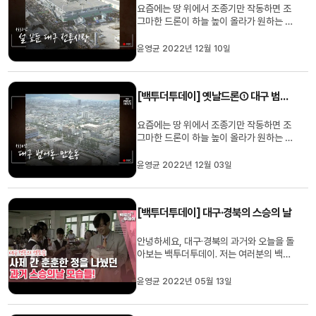
요즘에는 땅 위에서 조종기만 작동하면 조
그마한 드론이 하늘 높이 올라가 원하는 대
로 촬영할 수 있지만 얼마 전까지만 해도 대
구MBC 촬영팀이 헬기에 타서 다소의 위
윤영균 2022년 12월 10일
험과 멀미까지 감수하면서 헬기 창밖의 영
상을 찍어야 했습니다. 설을 앞둔 1992년
2월의 대구 시외버스터미널과 전통시장의
[백투더투데이] 옛날드론① 대구 범어동-만촌동
모습은 어땠을까요?(영상편집...
요즘에는 땅 위에서 조종기만 작동하면 조
그마한 드론이 하늘 높이 올라가 원하는 대
로 촬영할 수 있습니다. 하지만 불과 얼마
전까지만 해도 대구MBC 촬영팀이 헬기에
윤영균 2022년 12월 03일
직접 타서 다소의 위험과 멀미까지 감수하
면서 헬기 창밖의 영상을 찍어야 했습니다.
1990년 7월 21일의 대구 수성구 범어동-
[백투더투데이] 대구·경북의 스승의 날
만촌동 일대 모습은 어땠을...
안녕하세요, 대구·경북의 과거와 오늘을 돌
아보는 백투더투데이. 저는 여러분의 백투
체커 유하경입니다. ‘가정의달’ 5월은 사랑
이 넘치는 달인데요. 다가오는 5월 15일
윤영균 2022년 05월 13일
은? 바로 ‘스승의날’입니다. 그래서 오늘 백
투더투데이 과거의 ‘스승의날’ 풍경을 모아