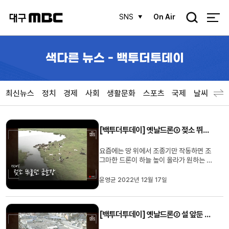
검
SNS
On Air
색
색다른 뉴스 - 백투더투데이
최신뉴스
정치
경제
사회
생활문화
스포츠
국제
날씨
[백투더투데이] 옛날드론③ 젖소 뛰놀던 금호강
요즘에는 땅 위에서 조종기만 작동하면 조
그마한 드론이 하늘 높이 올라가 원하는 대
로 촬영할 수 있지만 얼마 전까지만 해도 대
구MBC 촬영팀이 헬기에 타서 다소의 위
윤영균 2022년 12월 17일
험과 멀미까지 감수하면서 헬기 창밖의 영
상을 찍어야 했습니다. 1990년 7월의 금
호강 모습은 어땠을까요?(영상편집 윤종
[백투더투데이] 옛날드론② 설 앞둔 대구 전통시장
희)