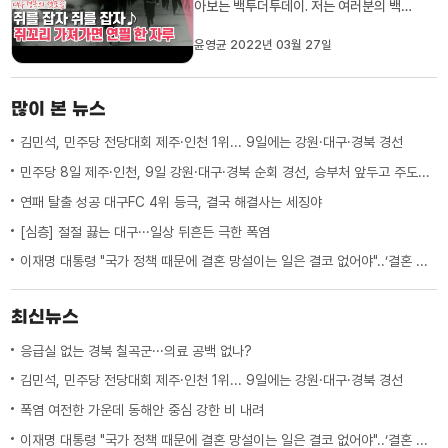
아보는 백투더투데이. 저는 여러분의 백투
체커 유하경입니다. 쥐를 잡자 쥐를 잡자 찍
찍찍! 갑자기 왜 쥐를 잡냐고요? MZ 세대
윤영균 2022년 03월 27일
에게는 생소하지만, 과거 이맘때쯤, 우리
모두 힘을 합쳐 쥐를 잡았다고요~ 안 믿어
진다고요? 속고만 살았나~ 오늘 백투더투
많이 본 뉴스
데이와 함께 그 당시 정부가...
김민석, 민주당 전당대회 제주·인천 1위... 9일에는 강원·대구·경북 경선
민주당 8일 제주·인천, 9일 강원·대구·경북 순회 경선, 승부처 앞두고 주도권 잡기
연패 탈출 성공 대구FC 4위 등극, 결국 해결사는 세징야
[심층] 절절 끓는 대구···일상 뒤흔든 극한 폭염
이재명 대통령 "국가 정책 때문에 결혼 망설이는 일은 결코 없어야"..‘결혼 페널티’ 제도 상 불이익 면밀히 조사 지시
최신뉴스
응급실 없는 경북 칠곡군···의료 공백 없나?
김민석, 민주당 전당대회 제주·인천 1위... 9일에는 강원·대구·경북 경선
폭염 여전한 가운데 동해안 중심 강한 비 내려
이재명 대통령 "국가 정책 때문에 결혼 망설이는 일은 결코 없어야"..‘결혼 페널티’ 제도 상 불이익 면밀히 조사 지시