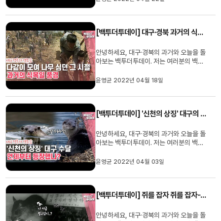
18일부터 사회적 거리두기 모든 조치가 해
제되었는데요. 정말 많이 기다리셨습니다.
그래서 오늘 백투더투데이 에서는 이제 다
[백투더투데이] 대구·경북 과거의 식목일
시 시작될 봄 축제들의 ...
안녕하세요, 대구·경북의 과거와 오늘을 돌
아보는 백투더투데이. 저는 여러분의 백투
체커 유하경입니다. 매년 4월 5일은 ‘식목
일’로 나무를 많이 심고 아껴 가꾸도록 권장
윤영균 2022년 04월 18일
하기 위해 국가에서 정한 나무 심는 날입니
다. 씨씨씨를 뿌리고 꼭꼭 물을 주었죠~ 오
늘 백투더투데이에서는 과거 식목일 풍경
[백투더투데이] '신천의 상징' 대구의 수달
을 준비해봤습니다. - 나...
안녕하세요, 대구·경북의 과거와 오늘을 돌
아보는 백투더투데이. 저는 여러분의 백투
체커 유하경입니다. 오늘 백투더투데이에
서는 대구에 살고 있는 귀염둥이 수달을 만
윤영균 2022년 04월 03일
나러 가보겠습니다. 갑자기 무슨 ‘수달’이냐
고요? 일단 함께 보시죠~ 고고! [2022년]
때는 바야흐로 2022년 2월 18일대구
[백투더투데이] 쥐를 잡자 쥐를 잡자···쥐꼬리 가져가면 연필 한 자루
MBC 뉴스를 보던 백투체커는 깜...
안녕하세요, 대구·경북의 과거와 오늘을 돌