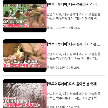
봤습니다. 함께 사제 간의 정 느끼러 가보시
[백투더투데이] 대구·경북 과거의 어린이날
죠! [1983년] ’문이 열...
안녕하세요, 대구·경북의 과거와 오늘을 돌
아보는 백투더투데이. 저는 여러분의 백투
체커 유하경입니다. 오늘은 어린이날 우리
들 세상~ 5월 하면 가장 먼저 생각나는 ‘어
윤영균 2022년 05월 04일
린이날’. 오늘 백투더투데이에서는 과거의
‘어린이날’ 풍경 속으로 함께 가보겠습니다.
빨리 안 오시면 못 잡겠쥬? 함께 가보시죠
[백투더투데이] 대구·경북 과거의 봄 축제
~ [1981년]1981년 5월 ...
안녕하세요, 대구·경북의 과거와 오늘을 돌
아보는 백투더투데이 저는 여러분의 백투
체커 유하경입니다. 이제 사회적 거리두기
가 전면 해제된 가운데, 경상북도에서도 그
윤영균 2022년 04월 29일
동안 취소 또는 축소됐던 봄 축제들을 올해
는 본격적으로 다시 연다고 하는데요. 오랜
만에 열리는 축제에 어색하지 않도록, 오늘
[백투더투데이] 다시 돌아온 봄 축제···대구·경북 과거의 꽃구경
백투더투데이에서는 그...
안녕하세요, 대구·경북의 과거와 오늘을 돌
아보는 백투더투데이. 저는 여러분의 백투
체커 유하경입니다. 여러분 드디어 기다리
고 기다리던 그 순간이 왔습니다! 바로 4월
윤영균 2022년 04월 22일