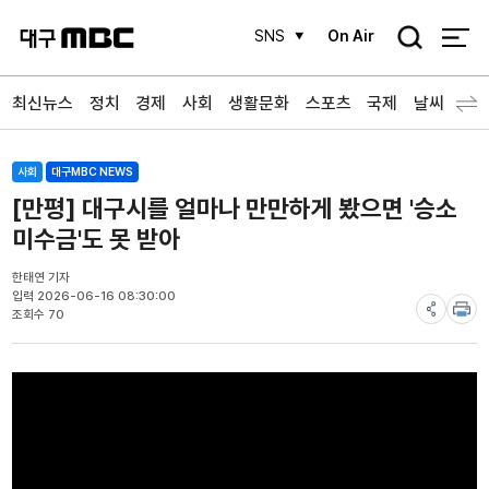
검
SNS
On Air
색
최신뉴스
정치
경제
사회
생활문화
스포츠
국제
날씨
사회
대구MBC NEWS
[만평] 대구시를 얼마나 만만하게 봤으면 '승소
미수금'도 못 받아
한태연 기자
입력 2026-06-16 08:30:00
조회수 70