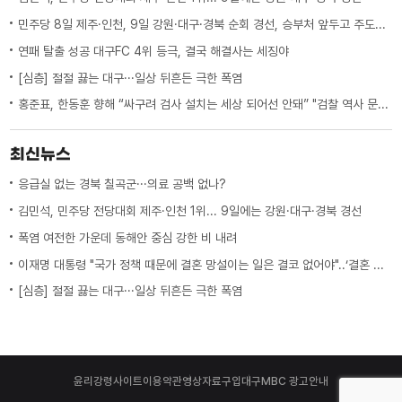
민주당 8일 제주·인천, 9일 강원·대구·경북 순회 경선, 승부처 앞두고 주도권 잡기
연패 탈출 성공 대구FC 4위 등극, 결국 해결사는 세징야
[심층] 절절 끓는 대구···일상 뒤흔든 극한 폭염
홍준표, 한동훈 향해 “싸구려 검사 설치는 세상 되어선 안돼” "검찰 역사 문 닫게 원인 제공한 원흉"
최신뉴스
응급실 없는 경북 칠곡군···의료 공백 없나?
김민석, 민주당 전당대회 제주·인천 1위... 9일에는 강원·대구·경북 경선
폭염 여전한 가운데 동해안 중심 강한 비 내려
이재명 대통령 "국가 정책 때문에 결혼 망설이는 일은 결코 없어야"..‘결혼 페널티’ 제도 상 불이익 면밀히 조사 지시
[심층] 절절 끓는 대구···일상 뒤흔든 극한 폭염
윤리강령
사이트이용약관
영상자료구입
대구MBC 광고안내