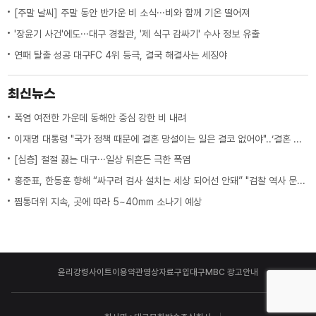
[주말 날씨] 주말 동안 반가운 비 소식···비와 함께 기온 떨어져
'장윤기 사건'에도···대구 경찰관, '제 식구 감싸기' 수사 정보 유출
연패 탈출 성공 대구FC 4위 등극, 결국 해결사는 세징야
최신뉴스
폭염 여전한 가운데 동해안 중심 강한 비 내려
이재명 대통령 "국가 정책 때문에 결혼 망설이는 일은 결코 없어야"..‘결혼 페널티’ 제도 상 불이익 면밀히 조사 지시
[심층] 절절 끓는 대구···일상 뒤흔든 극한 폭염
홍준표, 한동훈 향해 “싸구려 검사 설치는 세상 되어선 안돼” "검찰 역사 문 닫게 원인 제공한 원흉"
찜통더위 지속, 곳에 따라 5~40mm 소나기 예상
윤리강령
사이트이용약관
영상자료구입
대구MBC 광고안내