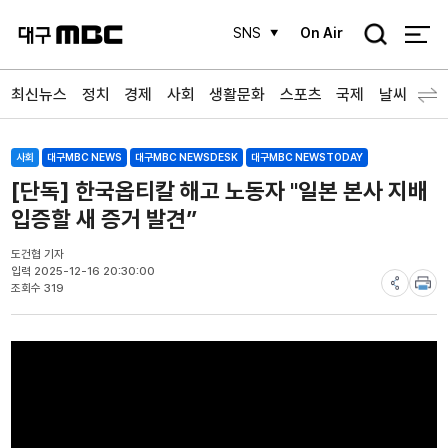
검
SNS
On Air
색
최신뉴스
정치
경제
사회
생활문화
스포츠
국제
날씨
사회
대구MBC NEWS
대구MBC NEWSDESK
대구MBC NEWSTODAY
[단독] 한국옵티칼 해고 노동자 "일본 본사 지배
입증할 새 증거 발견”
도건협 기자
입력 2025-12-16 20:30:00
조회수 319