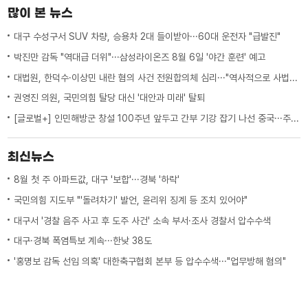
많이 본 뉴스
대구 수성구서 SUV 차량, 승용차 2대 들이받아···60대 운전자 "급발진"
박진만 감독 "역대급 더위"···삼성라이온즈 8월 6일 '야간 훈련' 예고
대법원, 한덕수·이상민 내란 혐의 사건 전원합의체 심리···"역사적으로 사법적 평가 필요"
권영진 의원, 국민의힘 탈당 대신 '대안과 미래' 탈퇴
[글로벌+] 인민해방군 창설 100주년 앞두고 간부 기강 잡기 나선 중국···주변국 영향은?
최신뉴스
8월 첫 주 아파트값, 대구 '보합'···경북 '하락'
국민의힘 지도부 "'돌려차기' 발언, 윤리위 징계 등 조치 있어야"
대구서 '경찰 음주 사고 후 도주 사건' 소속 부서·조사 경찰서 압수수색
대구·경북 폭염특보 계속···한낮 38도
'홍명보 감독 선임 의혹' 대한축구협회 본부 등 압수수색···"업무방해 혐의"