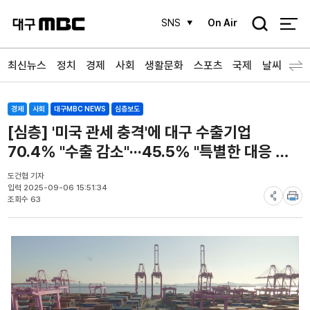
검
SNS
On Air
색
최신뉴스
정치
경제
사회
생활문화
스포츠
국제
날씨
경제
사회
대구MBC NEWS
심층보도
[심층] '미국 관세 충격'에 대구 수출기업
70.4% "수출 감소"···45.5% "특별한 대응 전
략 없어"
도건협 기자
입력 2025-09-06 15:51:34
조회수 63