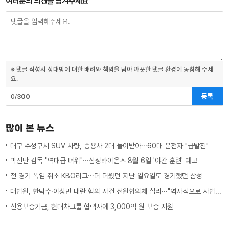
여러분의 의견을 남겨주세요
※ 댓글 작성시 상대방에 대한 배려와 책임을 담아 깨끗한 댓글 환경에 동참해 주세
요.
등록
0/
300
많이 본 뉴스
대구 수성구서 SUV 차량, 승용차 2대 들이받아···60대 운전자 "급발진"
박진만 감독 "역대급 더위"···삼성라이온즈 8월 6일 '야간 훈련' 예고
전 경기 폭염 취소 KBO리그···더 더웠던 지난 일요일도 경기했던 삼성
대법원, 한덕수·이상민 내란 혐의 사건 전원합의체 심리···"역사적으로 사법적 평가 필요"
신용보증기금, 현대차그룹 협력사에 3,000억 원 보증 지원