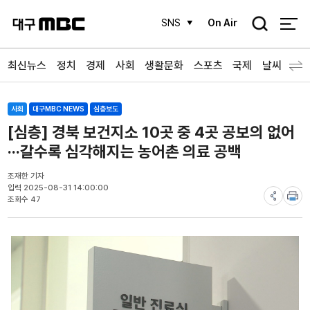
검
SNS
On Air
색
최신뉴스
정치
경제
사회
생활문화
스포츠
국제
날씨
사회
대구MBC NEWS
심층보도
[심층] 경북 보건지소 10곳 중 4곳 공보의 없어
···갈수록 심각해지는 농어촌 의료 공백
조재한 기자
입력 2025-08-31 14:00:00
조회수 47