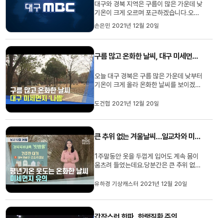
대구와 경북 지역은 구름이 많은 가운데 낮
기온이 크게 오르며 포근하겠습니다.오늘
낮 최고 기온은 대구 12도, 안동 10도 등 9
손은민 2021년 12월 20일
도에서 13도의 분포로 어제보다 4~8도가
량 높겠습니다.미세먼지와 초미세먼지 농
도는 대구가 '나쁨' 경북이 '보통' 수준을 보
구름 많고 온화한 날씨, 대구 미세먼지 '나쁨'
이겠습니다.내일은 구름이 많다 오후부터
차차 맑겠고 아침 최저 기...
오늘 대구 경북은 구름 많은 가운데 낮부터
기온이 크게 올라 온화한 날씨를 보이겠습
니다.아침 최저기온은 대구 영하 3도, 구미
영하 3.5, 안동 영하 4.6, 포항 1.2도를 기
도건협 2021년 12월 20일
록했습니다.낮 최고기온은 대구 12도 등 9
도에서 13도로 어제보다 4도에서 8도 높
겠습니다.미세먼지는 대구는 '나쁨', 경북은
큰 추위 없는 겨울날씨…일교차와 미세먼지 주의
'보통' 수준을 보이겠...
1주말동안 옷을 두껍게 입어도 계속 몸이
움츠려 들었는데요.당분간은 큰 추위 없이
온화한 날씨가 이어지겠습니다. 서해상의
따뜻한 공기와 내륙의 찬 공기가 만나 비구
유하경 기상캐스터 2021년 12월 20일
름대가 발달했는데요. 오늘 아침까지 경북
북부내륙에는 빗방울이 떨어지는 곳이 있
겠습니다. 비의 양은 적지만요. 영하의 기온
갑작스런 한파‥한랭질환 주의
에서 내린 빗방울이 얼어 ...