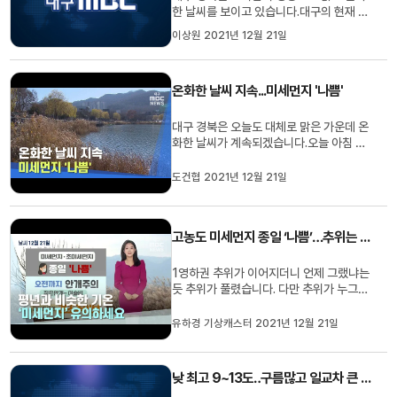
한 날씨를 보이고 있습니다.대구의 현재 기
온은 10.2도, 경북은 구미 9, 안동 10.1, 포
이상원 2021년 12월 21일
항 11.5도 등을 기록하고 있습니다.낮 최고
기온은 대구 14도 등 10도에서 14도로 어
제와 비슷하겠습니다.미세먼지는 대구와
온화한 날씨 지속...미세먼지 '나쁨'
경북 모두 '나쁨' 수준으로 예상됩니다.대구
경북의 내일 아침 최저 ...
대구 경북은 오늘도 대체로 맑은 가운데 온
화한 날씨가 계속되겠습니다.오늘 아침 최
저기온은 대구 영하 0.8, 구미 영하 1.5, 안
동 영하 0.1, 포항 3.6도 등 평년보다 4도
도건협 2021년 12월 21일
에서 8도 높습니다.낮 최고기온은 대구 14
도 등 10도에서 14도로 일교차가 크겠습
니다. 오전까지 경북 내륙에는 안개가 끼는
고농도 미세먼지 종일 ‘나쁨’…추위는 쉬어가요
곳이 있겠습니다.미세먼지...
1영하권 추위가 이어지더니 언제 그랬냐는
듯 추위가 풀렸습니다. 다만 추위가 누그러
지니 미세먼지가 말썽인데요.대기 정체가
이어지고 국외에서 미세먼지가 유입되며,
유하경 기상캐스터 2021년 12월 21일
오늘 우리지역 미세먼지와 초미세먼지 농
도 종일 '나쁨' 수준 보이며 공기 질 탁하겠
고요.거기다 오전까지는 경북내륙을 중심
낮 최고 9~13도‥구름많고 일교차 큰 날씨
으로 안개도 짙게 끼겠습니...