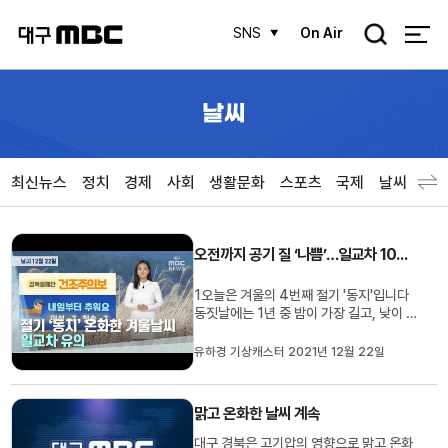
검
SNS
On Air
색
날씨
최신뉴스
정치
경제
사회
생활문화
스포츠
국제
날씨
오전까지 공기 질 ‘나쁨’…일교차 10도 이상
1오늘은 겨울의 4번째 절기 '동지'입니다
동짓날에는 1년 중 밤이 가장 길고, 낮이 가
장 짧은 날이라고 합니다.수요일 대구와 경
북 대체로 맑겠습니다. 출근길 기온 살펴보
유하경 기상캐스터 2021년 12월 22일
시면 대구의 기온 -0.6도, 안동 -2도, 구미
-1도 가리키며 어제와 비슷한데요.한낮에
도 대구와 구미 11도, 안동 10도 보이며 대
맑고 온화한 날씨 계속
부분 지역에서 13도 안...
대구 경북은 고기압의 영향으로 맑고 온화