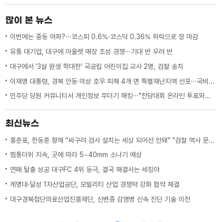
서 주택 지붕이 내려 앉았고, 봉화군 봉화
읍에서도 창고 건물 패널이 파손돼 40대
많이 본 뉴스
남성 2명이 다치는 등 경북에서만...
이번에는 중동 여파?···코스피 0.6%·코스닥 0.36% 하락으로 장 마감
유통 대기업, 대구에 아울렛 매장 조성 경쟁···기대 반 우려 반
대구에서 '3살 원생 학대한' 국공립 어린이집 교사 2명, 검찰 송치
이재명 대통령, 경북 안동·의성 호우 피해 4개 면 특별재난지역 선포···국비 추가 지원
민주당 당원 커뮤니티서 개인정보 무더기 해킹···"전당대회 온라인 투표와는 무관"
최신뉴스
홍준표, 한동훈 향해 “싸구려 검사 설치는 세상 되어선 안돼” "검찰 역사 문 닫게 원인 제공한 원흉"
찜통더위 지속, 곳에 따라 5~40mm 소나기 예상
연패 탈출 성공 대구FC 4위 등극, 결국 해결사는 세징야
계명대·달성 1차산업공단, 모빌리티 산업 경쟁력 강화 협약 체결
대구경북첨단의료산업진흥재단, 신변종 감염병 신속 진단 기술 이전