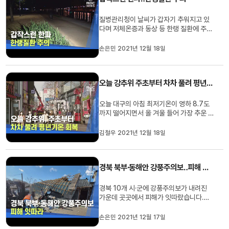
질병관리청이 날씨가 갑자기 추워지고 있
다며 저체온증과 동상 등 한랭 질환에 주의
할 것을 당부했습니다.질병청은 신체 적응
력이 떨어지는 어르신과 어린이, 만성질환
손은민 2021년 12월 18일
자는 갑작스런 추위에 환랭 질환에 걸리기
쉽다며 야외활동을 자제하고 외출 시 보온
에 신경 써야 한다고 강조했습니다.12월 1
오늘 강추위 주초부터 차차 풀려 평년기온 회복
일부터 15일까지 질병관리청...
오늘 대구의 아침 최저기온이 영하 8.7도
까지 떨어지면서 올 겨울 들어 가장 추운 날
씨를 보였습니다.대구지방기상청은 오늘
대구의 아침 최저기온이 영하 8.7로 영하
김철우 2021년 12월 18일
7도에서 영하 14도 분포를 보였고 오늘 낮
기온은 대구 2.6도 등 0도에서 4도 분포를
보였다고 밝혔습니다.밤사이 기온이 오르
경북 북부·동해안 강풍주의보‥피해 잇따라
면서 내일 대구의 아침 최저 ...
경북 10개 시·군에 강풍주의보가 내려진
가운데 곳곳에서 피해가 잇따랐습니다.오
늘 오후 1시 40분쯤 청송군 현서면 한 주
택 지붕이 바람에 날아가면서 전신주가 부
손은민 2021년 12월 17일
러졌습니다.비슷한 시각, 영천시 북안면에