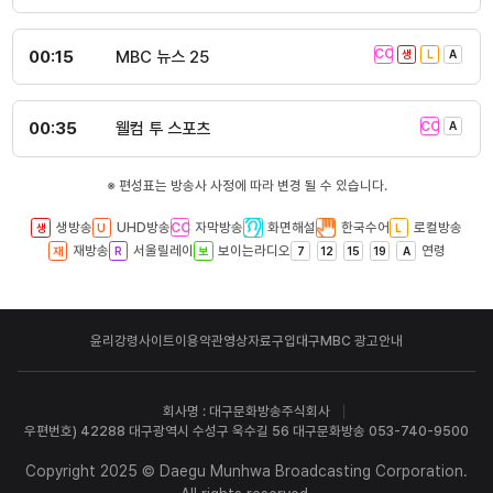
00:15
MBC 뉴스 25
00:35
웰컴 투 스포츠
※ 편성표는 방송사 사정에 따라 변경 될 수 있습니다.
생방송
UHD방송
자막방송
화면해설
한국수어
로컬방송
재방송
서울릴레이
보이는라디오
연령
윤리강령
사이트이용약관
영상자료구입
대구MBC 광고안내
회사명 : 대구문화방송주식회사
우편번호) 42288 대구광역시 수성구 욱수길 56 대구문화방송 053-740-9500
Copyright 2025 © Daegu Munhwa Broadcasting Corporation.