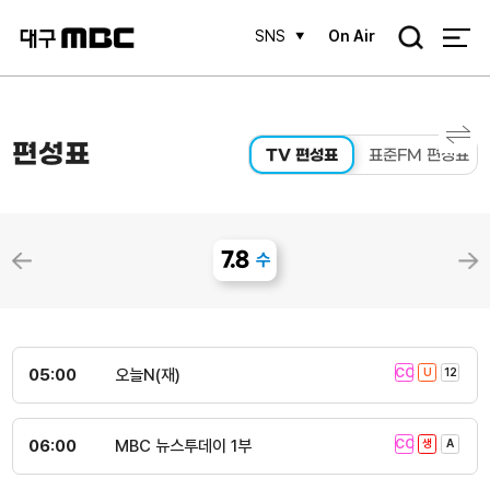
검
SNS
On Air
색
편성표
TV 편성표
표준FM 편성표
7.8
수
05:00
오늘N(재)
06:00
MBC 뉴스투데이 1부