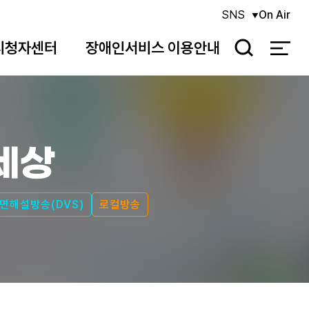
SNS
On Air
시청자센터
장애인서비스 이용안내
검
색
세상
면해설방송(DVS)
로컬방송