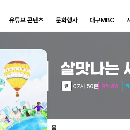
유튜브 콘텐츠
문화행사
대구MBC
살맛나는 
07시 50분
월
자막방송
화
홈