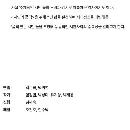
사실 ‘주체적인 시민’들의 노력과 감시로 이룩해온 역사이기도 하다.
<시민의 품격>은 주체적인 삶을 실천하며 시대정신을 대변해온
‘품격 있는 시민’들을 조명해 능동적인 시민사회의 중요성을 알리고자 한다.
연출
백운국, 박귀영
작가
염정열, 박성미, 유지양, 박재웅
진행
김혜숙
패널
오찬호, 김수박