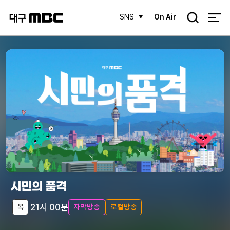
검
SNS
On Air
색
시민의 품격
21시 00분
목
자막방송
로컬방송