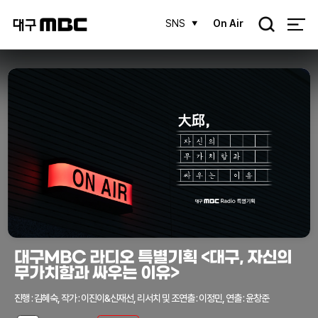
검
SNS
On Air
색
대구MBC 라디오 특별기획 <대구, 자신의
무가치함과 싸우는 이유>
진행 : 김혜숙, 작가 : 이진이&신재선, 리서치 및 조연출 : 이정민, 연출 : 윤창준