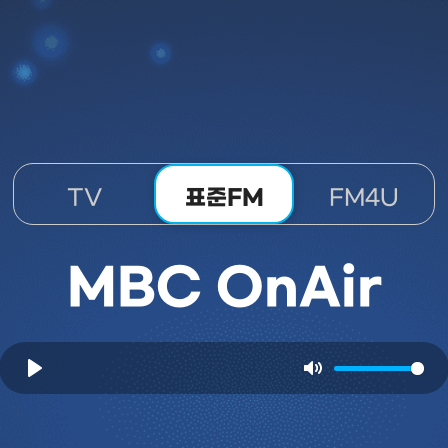
TV
표준FM
FM4U
MBC OnAir
Play
Mute