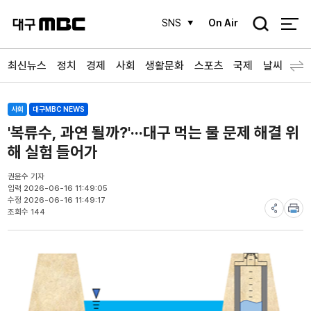
검
SNS
On Air
색
최신뉴스
정치
경제
사회
생활문화
스포츠
국제
날씨
사회
대구MBC NEWS
'복류수, 과연 될까?'···대구 먹는 물 문제 해결 위
해 실험 들어가
권윤수 기자
입력 2026-06-16 11:49:05
수정 2026-06-16 11:49:17
조회수 144