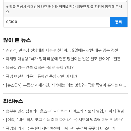
※ 댓글 작성시 상대방에 대한 배려와 책임을 담아 깨끗한 댓글 환경에 동참해 주세
요.
등록
0/
300
많이 본 뉴스
김민석, 민주당 전당대회 제주·인천 1위... 9일에는 강원·대구·경북 경선
이재명 대통령 "국가 정책 때문에 결혼 망설이는 일은 결코 없어야"..‘결혼 페널티’ 제도 상 불이익 면밀히 조사 지시
응급실 없는 경북 칠곡군···의료 공백 없나?
폭염 여전한 가운데 동해안 중심 강한 비 내려
[뉴스ON] 부동산 세제개편, 지역에는 어떤 영향?···극한 폭염이 흔드는 여름 일상
최신뉴스
승부수 던진 삼성라이온즈···아시아쿼터 미야모리 사토시 영입, 미야지 결별
[심층] "내신 착시 벗고 수능 최저 따져라"···수시모집 맞춤형 지원 전략은?
폭염의 기세 '주춤'한다지만 여전히 더워···대구·경북 곳곳에 비·소나기