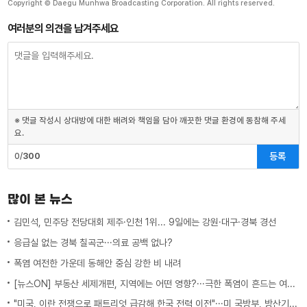
Copyright © Daegu Munhwa Broadcasting Corporation. All rights reserved.
여러분의 의견을 남겨주세요
※ 댓글 작성시 상대방에 대한 배려와 책임을 담아 깨끗한 댓글 환경에 동참해 주세
요.
등록
0/
300
많이 본 뉴스
김민석, 민주당 전당대회 제주·인천 1위... 9일에는 강원·대구·경북 경선
응급실 없는 경북 칠곡군···의료 공백 없나?
폭염 여전한 가운데 동해안 중심 강한 비 내려
[뉴스ON] 부동산 세제개편, 지역에는 어떤 영향?···극한 폭염이 흔드는 여름 일상
"미국, 이란 전쟁으로 패트리엇 급감해 한국 전력 이전"···미 국방부, 방산기업에 "생산 능력 확대 계획 21일까지 제출하라"