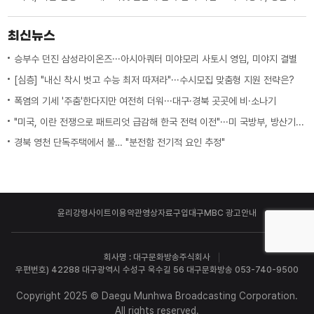
최신뉴스
승부수 던진 삼성라이온즈···아시아쿼터 미야모리 사토시 영입, 미야지 결별
[심층] "내신 착시 벗고 수능 최저 따져라"···수시모집 맞춤형 지원 전략은?
폭염의 기세 '주춤'한다지만 여전히 더워···대구·경북 곳곳에 비·소나기
"미국, 이란 전쟁으로 패트리엇 급감해 한국 전력 이전"···미 국방부, 방산기업에 "생산 능력 확대 계획 21일까지 제출하라"
경북 영천 단독주택에서 불… "분전함 전기적 요인 추정"
윤리강령
사이트이용약관
영상자료구입
대구MBC 광고안내
회사명 : 대구문화방송주식회사
우편번호) 42288 대구광역시 수성구 욱수길 56 대구문화방송 053-740-9500
Copyright 2025 © Daegu Munhwa Broadcasting Corporation.
All rights reserved.