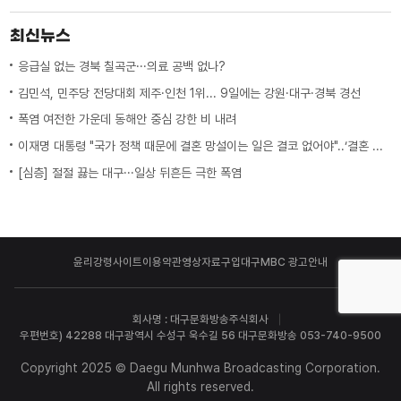
최신뉴스
응급실 없는 경북 칠곡군···의료 공백 없나?
김민석, 민주당 전당대회 제주·인천 1위... 9일에는 강원·대구·경북 경선
폭염 여전한 가운데 동해안 중심 강한 비 내려
이재명 대통령 "국가 정책 때문에 결혼 망설이는 일은 결코 없어야"..‘결혼 페널티’ 제도 상 불이익 면밀히 조사 지시
[심층] 절절 끓는 대구···일상 뒤흔든 극한 폭염
윤리강령
사이트이용약관
영상자료구입
대구MBC 광고안내
회사명 : 대구문화방송주식회사
우편번호) 42288 대구광역시 수성구 욱수길 56 대구문화방송 053-740-9500
Copyright 2025 © Daegu Munhwa Broadcasting Corporation.
All rights reserved.