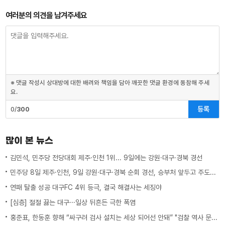
여러분의 의견을 남겨주세요
※ 댓글 작성시 상대방에 대한 배려와 책임을 담아 깨끗한 댓글 환경에 동참해 주세
요.
등록
0/
300
많이 본 뉴스
김민석, 민주당 전당대회 제주·인천 1위... 9일에는 강원·대구·경북 경선
민주당 8일 제주·인천, 9일 강원·대구·경북 순회 경선, 승부처 앞두고 주도권 잡기
연패 탈출 성공 대구FC 4위 등극, 결국 해결사는 세징야
[심층] 절절 끓는 대구···일상 뒤흔든 극한 폭염
홍준표, 한동훈 향해 “싸구려 검사 설치는 세상 되어선 안돼” "검찰 역사 문 닫게 원인 제공한 원흉"