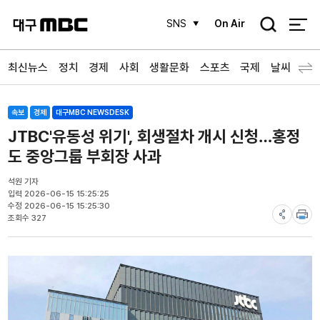
검
SNS
On Air
색
최신뉴스
정치
경제
사회
생활문화
스포츠
국제
날씨
속보
경제
대구MBC NEWSDESK
JTBC'유동성 위기', 회생절차 개시 신청…홍정
도 중앙그룹 부회장 사과
석원 기자
입력 2026-06-15 15:25:25
수정 2026-06-15 15:25:30
조회수 327