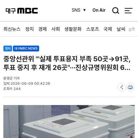
검
SNS
On Air
색
최신뉴스
정치
경제
사회
생활문화
스포츠
국제
날씨
정치
대구MBC NEWS
중앙선관위 "'실제 투표용지 부족 50곳→91곳,
투표 중지 후 재개 26곳"···진상규명위원회 6월
10일 출범
윤영균 기자
입력 2026-06-09 00:42:28
조회수 244