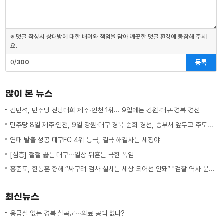
※ 댓글 작성시 상대방에 대한 배려와 책임을 담아 깨끗한 댓글 환경에 동참해 주세
요.
등록
0/
300
많이 본 뉴스
김민석, 민주당 전당대회 제주·인천 1위... 9일에는 강원·대구·경북 경선
민주당 8일 제주·인천, 9일 강원·대구·경북 순회 경선, 승부처 앞두고 주도권 잡기
연패 탈출 성공 대구FC 4위 등극, 결국 해결사는 세징야
[심층] 절절 끓는 대구···일상 뒤흔든 극한 폭염
홍준표, 한동훈 향해 “싸구려 검사 설치는 세상 되어선 안돼” "검찰 역사 문 닫게 원인 제공한 원흉"
최신뉴스
응급실 없는 경북 칠곡군···의료 공백 없나?