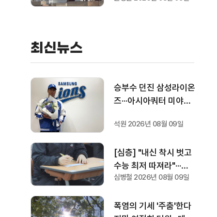
산기업에 "생산 능력 확
대 계획 21일까지 제출
하라"
최신뉴스
승부수 던진 삼성라이온
즈···아시아쿼터 미야모
리 사토시 영입, 미야지
석원 2026년 08월 09일
결별
[심층] "내신 착시 벗고
수능 최저 따져라"···수
심병철 2026년 08월 09일
시모집 맞춤형 지원 전
략은?
폭염의 기세 '주춤'한다