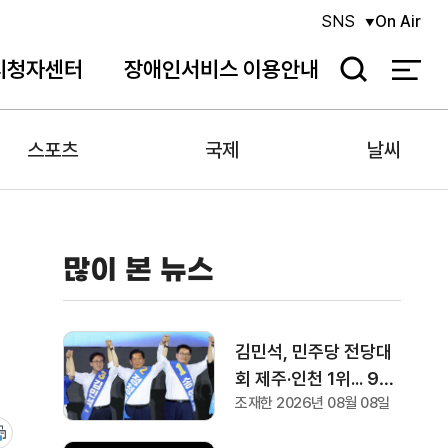
SNS
On Air
시청자센터
장애인서비스 이용안내
검
색
스포츠
국제
날씨
많이 본 뉴스
김민석, 민주당 전당대
회 제주·인천 1위... 9일
조재한 2026년 08월 08일
에는 강원·대구·경북 경
선