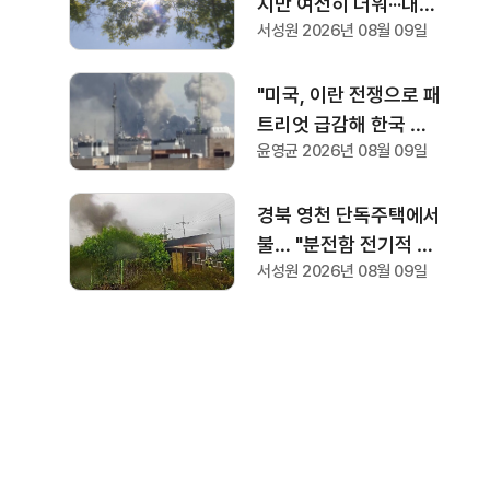
지만 여전히 더워···대구·
서성원 2026년 08월 09일
경북 곳곳에 비·소나기
"미국, 이란 전쟁으로 패
트리엇 급감해 한국 전
윤영균 2026년 08월 09일
력 이전"···미 국방부, 방
산기업에 "생산 능력 확
대 계획 21일까지 제출
경북 영천 단독주택에서
하라"
불… "분전함 전기적 요
서성원 2026년 08월 09일
인 추정"