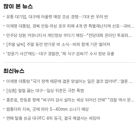
많이 본 뉴스
유통 대기업, 대구에 아울렛 매장 조성 경쟁···기대 반 우려 반
이재명 대통령, 경북 안동·의성 호우 피해 4개 면 특별재난지역 선포···국비 추가 지원
민주당 당원 커뮤니티서 개인정보 무더기 해킹···"전당대회 온라인 투표와는 무관"
[주말 날씨] 주말 동안 반가운 비 소식···비와 함께 기온 떨어져
'장윤기 사건'에도···대구 경찰관, '제 식구 감싸기' 수사 정보 유출
최신뉴스
이재명 대통령 "국가 정책 때문에 결혼 망설이는 일은 결코 없어야"..‘결혼 페널티’ 제도 상 불이익 면밀히 조사 지시
[심층] 절절 끓는 대구···일상 뒤흔든 극한 폭염
홍준표, 한동훈 향해 “싸구려 검사 설치는 세상 되어선 안돼” "검찰 역사 문 닫게 원인 제공한 원흉"
찜통더위 지속, 곳에 따라 5~40mm 소나기 예상
연패 탈출 성공 대구FC 4위 등극, 결국 해결사는 세징야