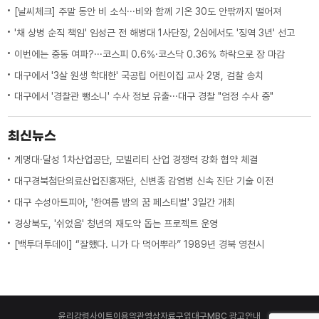
[날씨체크] 주말 동안 비 소식···비와 함께 기온 30도 안팎까지 떨어져
'채 상병 순직 책임' 임성근 전 해병대 1사단장, 2심에서도 '징역 3년' 선고
이번에는 중동 여파?···코스피 0.6%·코스닥 0.36% 하락으로 장 마감
대구에서 '3살 원생 학대한' 국공립 어린이집 교사 2명, 검찰 송치
대구에서 '경찰관 뺑소니' 수사 정보 유출···대구 경찰 "엄정 수사 중"
최신뉴스
계명대·달성 1차산업공단, 모빌리티 산업 경쟁력 강화 협약 체결
대구경북첨단의료산업진흥재단, 신변종 감염병 신속 진단 기술 이전
대구 수성아트피아, '한여름 밤의 꿈 페스티벌' 3일간 개최
경상북도, '쉬었음' 청년의 재도약 돕는 프로젝트 운영
[백투더투데이] “잘했다. 니가 다 먹어뿌라” 1989년 경북 영천시
윤리강령
사이트이용약관
영상자료구입
대구MBC 광고안내