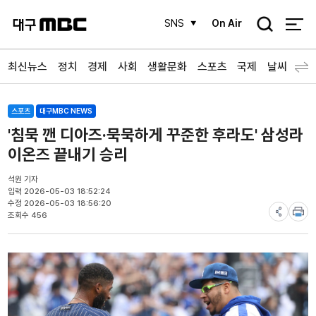
검
SNS
On Air
색
최신뉴스
정치
경제
사회
생활문화
스포츠
국제
날씨
스포츠
대구MBC NEWS
'침묵 깬 디아즈·묵묵하게 꾸준한 후라도' 삼성라
이온즈 끝내기 승리
석원 기자
입력 2026-05-03 18:52:24
수정 2026-05-03 18:56:20
조회수 456