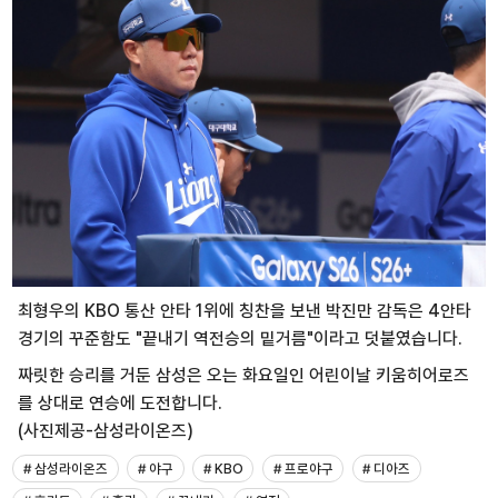
최형우의 KBO 통산 안타 1위에 칭찬을 보낸 박진만 감독은 4안타
경기의 꾸준함도 "끝내기 역전승의 밑거름"이라고 덧붙였습니다.
짜릿한 승리를 거둔 삼성은 오는 화요일인 어린이날 키움히어로즈
를 상대로 연승에 도전합니다.
(사진제공-삼성라이온즈)
# 삼성라이온즈
# 야구
# KBO
# 프로야구
# 디아즈