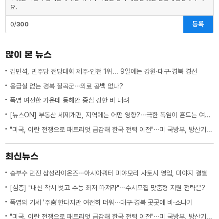
요.
등록
0/
300
많이 본 뉴스
김민석, 민주당 전당대회 제주·인천 1위... 9일에는 강원·대구·경북 경선
응급실 없는 경북 칠곡군···의료 공백 없나?
폭염 여전한 가운데 동해안 중심 강한 비 내려
[뉴스ON] 부동산 세제개편, 지역에는 어떤 영향?···극한 폭염이 흔드는 여름 일상
"미국, 이란 전쟁으로 패트리엇 급감해 한국 전력 이전"···미 국방부, 방산기업에 "생산 능력 확대 계획 21일까지 제출하라"
최신뉴스
승부수 던진 삼성라이온즈···아시아쿼터 미야모리 사토시 영입, 미야지 결별
[심층] "내신 착시 벗고 수능 최저 따져라"···수시모집 맞춤형 지원 전략은?
폭염의 기세 '주춤'한다지만 여전히 더워···대구·경북 곳곳에 비·소나기
"미국, 이란 전쟁으로 패트리엇 급감해 한국 전력 이전"···미 국방부, 방산기업에 "생산 능력 확대 계획 21일까지 제출하라"