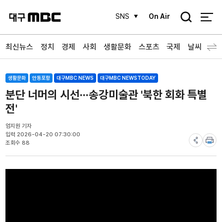
검
SNS
On Air
색
최신뉴스
정치
경제
사회
생활문화
스포츠
국제
날씨
생활문화
안동포항
대구MBC NEWS
대구MBC NEWSTODAY
분단 너머의 시선···송강미술관 '북한 회화 특별
전'
엄지원 기자
입력 2026-04-20 07:30:00
조회수 88