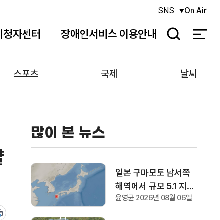
SNS
On Air
시청자센터
장애인서비스 이용안내
검
색
스포츠
국제
날씨
많이 본 뉴스
걀
일본 구마모토 남서쪽
해역에서 규모 5.1 지진
윤영균 2026년 08월 06일
발생