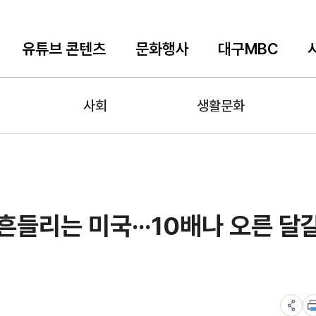
유튜브 콘텐츠
문화행사
대구MBC
사회
생활문화
흔들리는 미국···10배나 오른 달