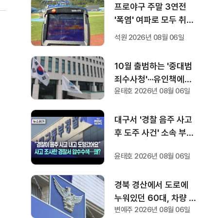
프로야구 주말 3연전
'폭염' 여파로 모두 취소
···다음 주 화요일부터 오
석원 2026년 08월 06일
후 7시 시작
10월 출범하는 '중대범
죄수사청'···유인책에도
윤태호 2026년 08월 06일
검사들 반응 '미지근'
대구서 '경찰 음주 사고
후 도주 사건' 소속 부서·
조사 경찰서 압수수색
윤태호 2026년 08월 06일
경북 경산에서 도로에
누워있던 60대, 차량 2
변예주 2026년 08월 06일
대에 잇따라 치여 숨져