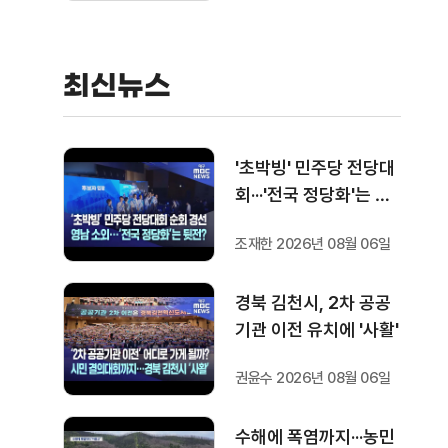
최신뉴스
'초박빙' 민주당 전당대
회···'전국 정당화'는 뒷
전?
조재한 2026년 08월 06일
경북 김천시, 2차 공공
기관 이전 유치에 '사활'
권윤수 2026년 08월 06일
수해에 폭염까지···농민