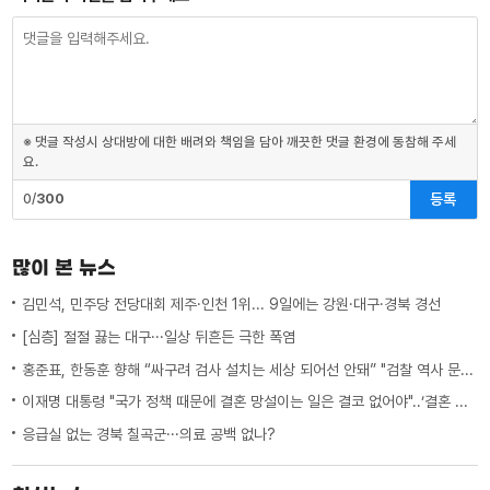
※ 댓글 작성시 상대방에 대한 배려와 책임을 담아 깨끗한 댓글 환경에 동참해 주세
요.
등록
0/
300
많이 본 뉴스
김민석, 민주당 전당대회 제주·인천 1위... 9일에는 강원·대구·경북 경선
[심층] 절절 끓는 대구···일상 뒤흔든 극한 폭염
홍준표, 한동훈 향해 “싸구려 검사 설치는 세상 되어선 안돼” "검찰 역사 문 닫게 원인 제공한 원흉"
이재명 대통령 "국가 정책 때문에 결혼 망설이는 일은 결코 없어야"..‘결혼 페널티’ 제도 상 불이익 면밀히 조사 지시
응급실 없는 경북 칠곡군···의료 공백 없나?