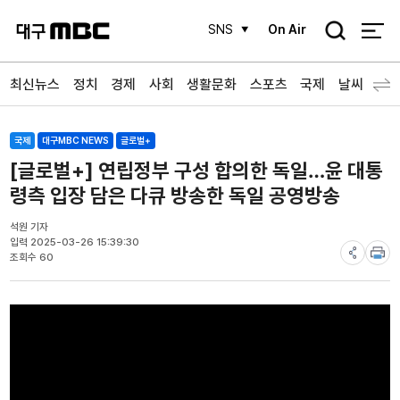
검
SNS
On Air
색
최신뉴스
정치
경제
사회
생활문화
스포츠
국제
날씨
국제
대구MBC NEWS
글로벌+
[글로벌+] 연립정부 구성 합의한 독일…윤 대통
령측 입장 담은 다큐 방송한 독일 공영방송
석원 기자
입력 2025-03-26 15:39:30
조회수 60