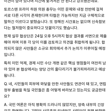
이견이 남아 있다며 시간에 쫓겨서는 안 된다고 강조했는데요.
토르스텐 프라이 하원 의원 총무는 이민 문제와 내정 전반에 걸쳐
서로 다른 시각이 존재한다며 타협은 가능하지만 지금 구체적으로
말하긴 이르다고 밝혔습니다. 또 정해진 시간표는 없으며 신속함보
다는 철저함이 중요하다고 덧붙이기도 했습니다.
현재 실무 협상단은 24일 오후 5시까지 협상 결과를 서면으로 제출
해야 하며 이후 각 당이 이를 검토하고 의견을 취합하게 됩니다. 합
의되지 않은 사안들은 소규모 회의에서 추가 논의가 이루어질 예정
입니다.
특히 이민 억제, 경제 시민 수단 개편 같은 핵심 쟁점들이 여전히 남
아 있어 본 협상에서는 양당 간의 줄다리기가 불가피하리라고 예상
됩니다.
Q. 네, 시민들의 피부에 와닿을 만한 사안들도 연관이 돼 있고, 연립
정부 출범을 독일 국민들은 좀 어떻게 바라보고 있는지도 궁금한데
요?
A. 국민 여론은 아직 명확히 드러나지 않았지만, 양측 내부의 긴장
감은 확연합니다. 기민당 사무총장 린네만은 사민당이 정책 방향을