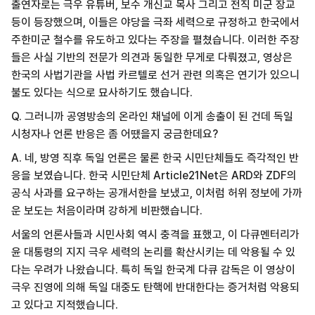
출연자로는 극우 유튜버, 보수 개신교 목사 그리고 전직 미군 장교
등이 등장했으며, 이들은 야당을 극좌 세력으로 규정하고 한국에서
주한미군 철수를 유도하고 있다는 주장을 펼쳤습니다. 이러한 주장
들은 사실 기반의 전문가 의견과 동일한 무게로 다뤄졌고, 영상은
한국의 사법기관을 사법 카르텔로 선거 관련 의혹은 연기가 있으니
불도 있다는 식으로 묘사하기도 했습니다.
Q. 그러니까 공영방송의 온라인 채널에 이게 송출이 된 건데 독일
시청자나 언론 반응은 좀 어땠을지 궁금한데요?
A. 네, 방영 직후 독일 언론은 물론 한국 시민단체들도 즉각적인 반
응을 보였습니다. 한국 시민단체 Article21Net은 ARD와 ZDF의
공식 사과를 요구하는 공개서한을 보냈고, 이처럼 허위 정보에 가까
운 보도는 처음이라며 강하게 비판했습니다.
서울의 언론사들과 시민사회 역시 충격을 표했고, 이 다큐멘터리가
윤 대통령의 지지 극우 세력의 논리를 확산시키는 데 악용될 수 있
다는 우려가 나왔습니다. 특히 독일 한국계 다큐 감독은 이 영상이
극우 진영에 의해 독일 대중도 탄핵에 반대한다는 증거처럼 악용되
고 있다고 지적했습니다.