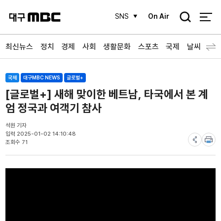
검
SNS
On Air
색
최신뉴스
정치
경제
사회
생활문화
스포츠
국제
날씨
국제
대구MBC NEWS
글로벌+
[글로벌+] 새해 맞이한 베트남, 타국에서 본 계
엄 정국과 여객기 참사
석원 기자
입력 2025-01-02 14:10:48
조회수 71