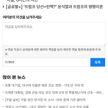
[글로벌+] '트럼프 당선=탄핵?' 윤석열과 트럼프의 평행이론
여러분의 의견을 남겨주세요
※ 댓글 작성시 상대방에 대한 배려와 책임을 담아 깨끗한 댓글 환경에 동참해 주세
요.
등록
0/
300
많이 본 뉴스
유통 대기업, 대구에 아울렛 매장 조성 경쟁···기대 반 우려 반
이재명 대통령, 경북 안동·의성 호우 피해 4개 면 특별재난지역 선포···국비 추가 지원
[주말 날씨] 주말 동안 반가운 비 소식···비와 함께 기온 떨어져
'장윤기 사건'에도···대구 경찰관, '제 식구 감싸기' 수사 정보 유출