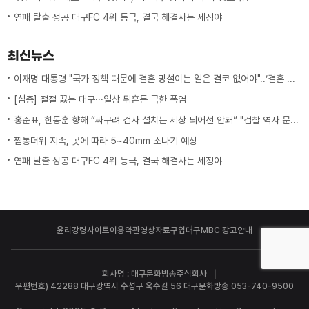
연패 탈출 성공 대구FC 4위 등극, 결국 해결사는 세징야
최신뉴스
이재명 대통령 "국가 정책 때문에 결혼 망설이는 일은 결코 없어야"..‘결혼 페널티’ 제도 상 불이익 면밀히 조사 지시
[심층] 절절 끓는 대구···일상 뒤흔든 극한 폭염
홍준표, 한동훈 향해 “싸구려 검사 설치는 세상 되어선 안돼” "검찰 역사 문 닫게 원인 제공한 원흉"
찜통더위 지속, 곳에 따라 5~40mm 소나기 예상
연패 탈출 성공 대구FC 4위 등극, 결국 해결사는 세징야
윤리강령
사이트이용약관
영상자료구입
대구MBC 광고안내
회사명 : 대구문화방송주식회사
우편번호) 42288 대구광역시 수성구 욱수길 56 대구문화방송 053-740-9500