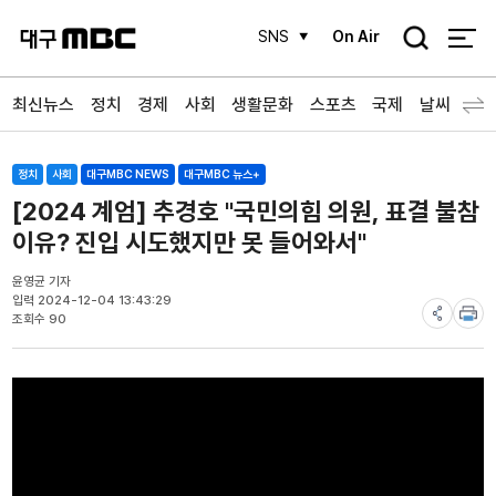
검
SNS
On Air
색
최신뉴스
정치
경제
사회
생활문화
스포츠
국제
날씨
정치
사회
대구MBC NEWS
대구MBC 뉴스+
[2024 계엄] 추경호 "국민의힘 의원, 표결 불참
이유? 진입 시도했지만 못 들어와서"
윤영균 기자
입력 2024-12-04 13:43:29
조회수 90