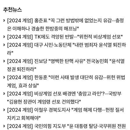
추천뉴스
[2024 계엄] 홍준표 "꼭 그런 방법밖에 없었는지 유감···충정
은 이해하나 경솔한 한밤중의 해프닝"
[2024 계엄] TK에도 격앙된 반발···"위헌적 비상계엄 선포"
[2024 계엄] 대구 시민·노동단체 "내란 범죄자 윤석열 퇴진하
라"
[2024 계엄] 진보당 "명백한 탄핵 사유" 전국농민회 "윤석열
정권 퇴진하라"
[2024 계엄] 한동훈 "이런 사태 발생 대단히 유감···위헌 위법
계엄, 효과 상실"
[2024 계엄] 비상계엄 선포 배경엔 '충암고 라인'?···국방부
"김용현 장관이 계엄령 선포 건의했다"
[2024 계엄] 이철우 경북도지사 "계엄 해제 다행···헌정 질서
지키고 회복해야"
[2024 계엄] 국민의힘 지도부 "윤 대통령 탈당·국무위원 전원