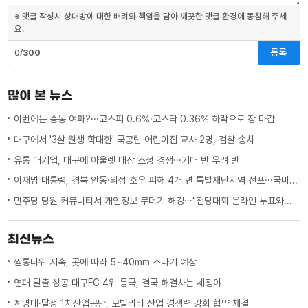
※ 댓글 작성시 상대방에 대한 배려와 책임을 담아 깨끗한 댓글 환경에 동참해 주세
요.
등록
0/
300
많이 본 뉴스
이번에는 중동 여파?···코스피 0.6%·코스닥 0.36% 하락으로 장 마감
대구에서 '3살 원생 학대한' 국공립 어린이집 교사 2명, 검찰 송치
유통 대기업, 대구에 아울렛 매장 조성 경쟁···기대 반 우려 반
이재명 대통령, 경북 안동·의성 호우 피해 4개 면 특별재난지역 선포···국비 추가 지원
민주당 당원 커뮤니티서 개인정보 무더기 해킹···"전당대회 온라인 투표와는 무관"
최신뉴스
찜통더위 지속, 곳에 따라 5~40mm 소나기 예상
연패 탈출 성공 대구FC 4위 등극, 결국 해결사는 세징야
계명대·달성 1차산업공단, 모빌리티 산업 경쟁력 강화 협약 체결