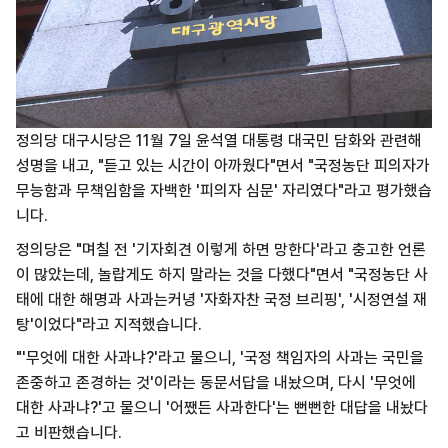
정의당 대구시당은 11월 7일 윤석열 대통령 대국민 담화와 관련해
성명을 내고, "듣고 있는 시간이 아까웠다"면서 "국정농단 피의자가
무능함과 무책임함을 자백한 '피의자 심문' 자리였다"라고 평가했습
니다.
정의당은 "며칠 전 '기자회견 이렇게 하면 망한다'라고 충고한 언론
이 많았는데, 놀랍게도 하지 말라는 것을 다했다"면서 "국정농단 사
태에 대한 해명과 사과는커녕 '자화자찬 국정 브리핑', '시정연설 재
탕'이었다"라고 지적했습니다.
"'무엇에 대한 사과냐?'라고 물으니, '국정 책임자의 사과는 국민을
존중하고 존경하는 것'이라는 동문서답을 내놨으며, 다시 '무엇에
대한 사과냐?'고 물으니 '어쨌든 사과한다'는 뻔뻔한 대답을 내놨다
고 비판했습니다.