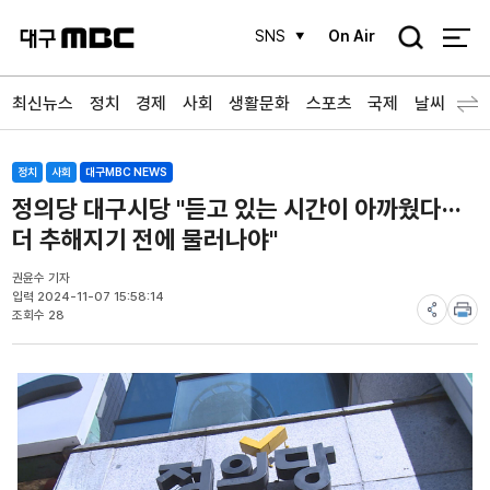
검
SNS
On Air
색
최신뉴스
정치
경제
사회
생활문화
스포츠
국제
날씨
정치
사회
대구MBC NEWS
정의당 대구시당 "듣고 있는 시간이 아까웠다···
더 추해지기 전에 물러나야"
권윤수 기자
입력 2024-11-07 15:58:14
조회수 28