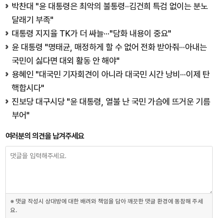
박찬대 "윤 대통령은 최악의 불통령··김건희 특검 없이는 분노
달래기 부족"
대통령 지지율 TK가 더 싸늘···"담화 내용이 중요"
윤 대통령 "명태균, 매정하게 할 수 없어 전화 받아줘···아내는
국민이 싫다면 대외 활동 안 해야"
용혜인 "대국민 기자회견이 아니라 대국민 시간 낭비···이제 탄
핵합시다"
진보당 대구시당 "윤 대통령, 열불 난 국민 가슴에 뜨거운 기름
부어"
여러분의 의견을 남겨주세요
※ 댓글 작성시 상대방에 대한 배려와 책임을 담아 깨끗한 댓글 환경에 동참해 주세
요.