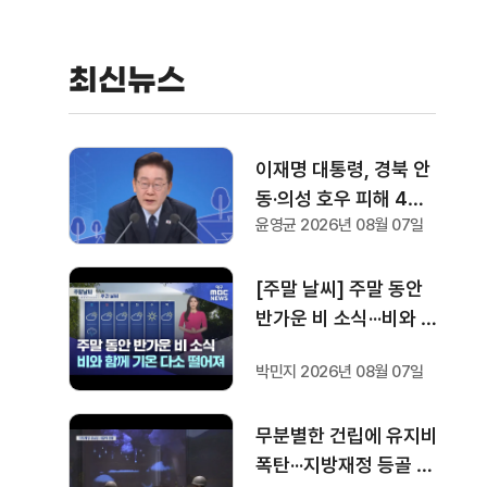
최신뉴스
이재명 대통령, 경북 안
동·의성 호우 피해 4개
윤영균 2026년 08월 07일
면 특별재난지역 선포···
국비 추가 지원
[주말 날씨] 주말 동안
반가운 비 소식···비와 함
께 기온 떨어져
박민지 2026년 08월 07일
무분별한 건립에 유지비
폭탄···지방재정 등골 휜