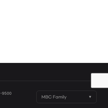
-9500
MBC Family