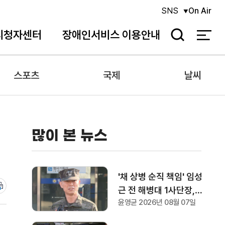
SNS
On Air
시청자센터
장애인서비스 이용안내
검
색
스포츠
국제
날씨
많이 본 뉴스
'채 상병 순직 책임' 임성
근 전 해병대 1사단장, 2
윤영균 2026년 08월 07일
심에서도 '징역 3년' 선
고