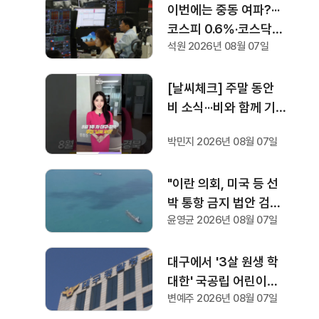
이번에는 중동 여파?···
코스피 0.6%·코스닥
석원 2026년 08월 07일
0.36% 하락으로 장 마
감
[날씨체크] 주말 동안
비 소식···비와 함께 기
온 30도 안팎까지 떨어
박민지 2026년 08월 07일
져
"이란 의회, 미국 등 선
박 통항 금지 법안 검
윤영균 2026년 08월 07일
토"···트럼프 "이란과의
전쟁 곧 끝나"
대구에서 '3살 원생 학
대한' 국공립 어린이집
변예주 2026년 08월 07일
교사 2명, 검찰 송치