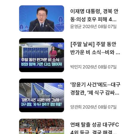
이재명 대통령, 경북 안
동·의성 호우 피해 4개
윤영균 2026년 08월 07일
면 특별재난지역 선포···
국비 추가 지원
[주말 날씨] 주말 동안
반가운 비 소식···비와 함
께 기온 떨어져
박민지 2026년 08월 07일
'장윤기 사건'에도···대구
경찰관, '제 식구 감싸
기' 수사 정보 유출
양관희 2026년 08월 07일
연패 탈출 성공 대구FC
4위 등극, 결국 해결사