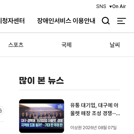
SNS
On Air
시청자센터
장애인서비스 이용안내
검
색
스포츠
국제
날씨
많이 본 뉴스
유통 대기업, 대구에 아
울렛 매장 조성 경쟁···기
대 반 우려 반
이상원 2026년 08월 07일