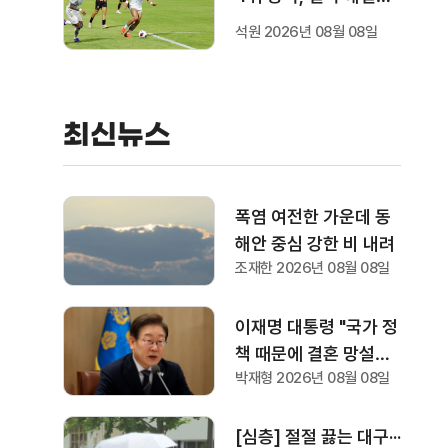
는 세징야
석원 2026년 08월 08일
최신뉴스
폭염 여전한 가운데 동
해안 중심 강한 비 내려
조재한 2026년 08월 08일
이재명 대통령 "국가 정
책 때문에 결혼 망설이
박재형 2026년 08월 08일
는 일은 결코 없어
야"..‘결혼 페널티’ 제도
상 불이익 면밀히 조사
[심층] 절절 끓는 대구···