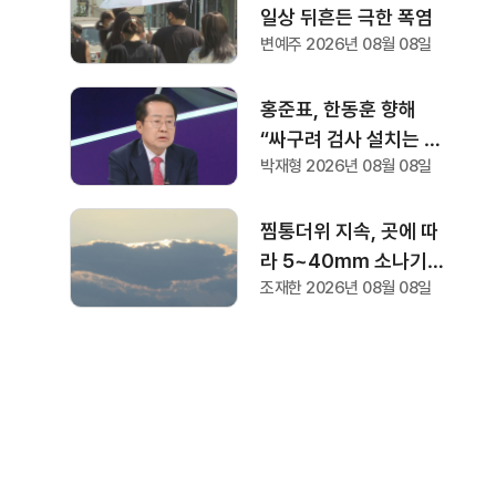
지시
일상 뒤흔든 극한 폭염
변예주 2026년 08월 08일
홍준표, 한동훈 향해
“싸구려 검사 설치는 세
박재형 2026년 08월 08일
상 되어선 안돼” "검찰
역사 문 닫게 원인 제공
한 원흉"
찜통더위 지속, 곳에 따
라 5~40mm 소나기
조재한 2026년 08월 08일
예상